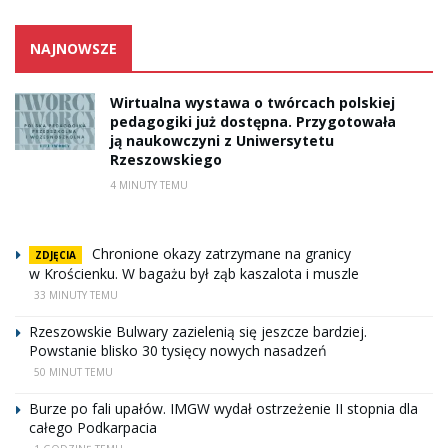
NAJNOWSZE
Wirtualna wystawa o twórcach polskiej
pedagogiki już dostępna. Przygotowała
ją naukowczyni z Uniwersytetu
Rzeszowskiego
4 MINUTY TEMU
Chronione okazy zatrzymane na granicy
ZDJĘCIA
w Krościenku. W bagażu był ząb kaszalota i muszle
33 MINUTY TEMU
Rzeszowskie Bulwary zazielenią się jeszcze bardziej.
Powstanie blisko 30 tysięcy nowych nasadzeń
50 MINUT TEMU
Burze po fali upałów. IMGW wydał ostrzeżenie II stopnia dla
całego Podkarpacia