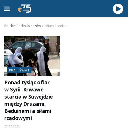
Polskie Radio Rzeszów
>
ofiary konfliktu
KRAJ I ŚWIAT
Ponad tysiąc ofiar
w Syrii. Krwawe
starcia w Suwejdzie
między Druzami,
Beduinami a siłami
rządowymi
20.07.2025