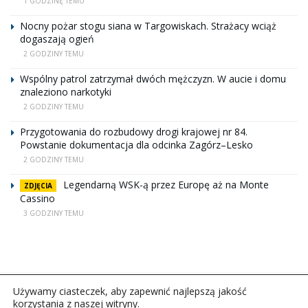
1 GODZINĘ TEMU
Nocny pożar stogu siana w Targowiskach. Strażacy wciąż
dogaszają ogień
2 GODZINY TEMU
Wspólny patrol zatrzymał dwóch mężczyzn. W aucie i domu
znaleziono narkotyki
2 GODZINY TEMU
Przygotowania do rozbudowy drogi krajowej nr 84.
Powstanie dokumentacja dla odcinka Zagórz–Lesko
2 GODZINY TEMU
Legendarną WSK-ą przez Europę aż na Monte
ZDJĘCIA
Cassino
3 GODZINY TEMU
Używamy ciasteczek, aby zapewnić najlepszą jakość
korzystania z naszej witryny.