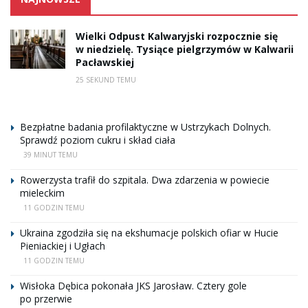
Wielki Odpust Kalwaryjski rozpocznie się
w niedzielę. Tysiące pielgrzymów w Kalwarii
Pacławskiej
25 SEKUND TEMU
Bezpłatne badania profilaktyczne w Ustrzykach Dolnych.
Sprawdź poziom cukru i skład ciała
39 MINUT TEMU
Rowerzysta trafił do szpitala. Dwa zdarzenia w powiecie
mieleckim
11 GODZIN TEMU
Ukraina zgodziła się na ekshumacje polskich ofiar w Hucie
Pieniackiej i Ugłach
11 GODZIN TEMU
Wisłoka Dębica pokonała JKS Jarosław. Cztery gole
po przerwie