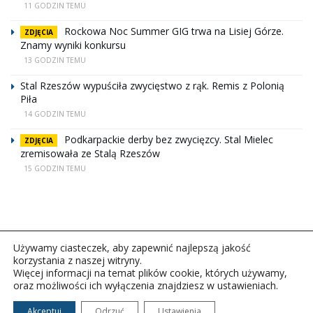
11 GODZIN TEMU
Rockowa Noc Summer GIG trwa na Lisiej Górze.
ZDJĘCIA
Znamy wyniki konkursu
13 GODZIN TEMU
Stal Rzeszów wypuściła zwycięstwo z rąk. Remis z Polonią
Piła
14 GODZIN TEMU
Podkarpackie derby bez zwycięzcy. Stal Mielec
ZDJĘCIA
zremisowała ze Stalą Rzeszów
15 GODZIN TEMU
Używamy ciasteczek, aby zapewnić najlepszą jakość
korzystania z naszej witryny.
Więcej informacji na temat plików cookie, których używamy,
oraz możliwości ich wyłączenia znajdziesz w ustawieniach.
Copyright © 2026Polskie Radio Rzeszów S.A. w likwidacj.
Wszelkie prawa zastrzeżone.
Akceptuj
Odrzuć
Ustawienia