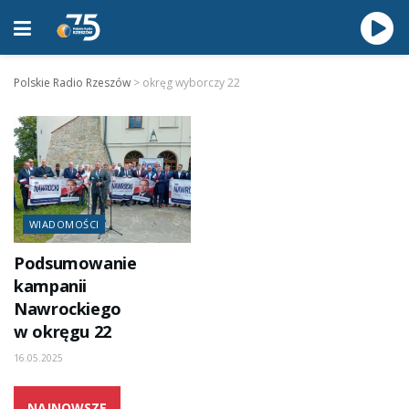
Polskie Radio Rzeszów
>
okręg wyborczy 22
WIADOMOŚCI
Podsumowanie
kampanii
Nawrockiego
w okręgu 22
16.05.2025
NAJNOWSZE