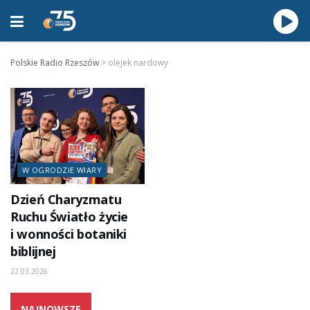
Polskie Radio Rzeszów
>
olejek nardowy
W OGRODZIE WIARY
Dzień Charyzmatu
Ruchu Światło życie
i wonności botaniki
biblijnej
22.03.2026
NAJNOWSZE