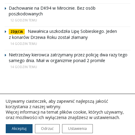
Dachowanie na DK94 w Mirocinie. Bez osób
poszkodowanych
12 GODZIN TEMU
Nawałnica uszkodziła Lipę Sobieskiego. Jeden
ZDJĘCIA
z konarów Drzewa Roku został złamany
14 GODZIN TEMU
Nietrzeźwy kierowca zatrzymany przez policję dwa razy tego
samego dnia. Miał w organizmie ponad 2 promile
14 GODZIN TEMU
Używamy ciasteczek, aby zapewnić najlepszą jakość
korzystania z naszej witryny.
Więcej informacji na temat plików cookie, których używamy,
oraz możliwości ich wyłączenia znajdziesz w ustawieniach.
Copyright © 2026Polskie Radio Rzeszów S.A. w likwidacj.
Wszelkie prawa zastrzeżone.
Akceptuj
Odrzuć
Ustawienia