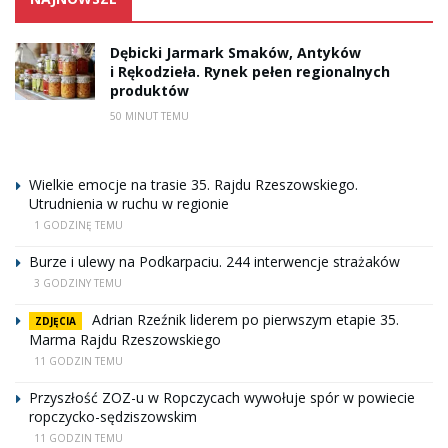
Dębicki Jarmark Smaków, Antyków
i Rękodzieła. Rynek pełen regionalnych
produktów
50 MINUT TEMU
Wielkie emocje na trasie 35. Rajdu Rzeszowskiego.
Utrudnienia w ruchu w regionie
1 GODZINĘ TEMU
Burze i ulewy na Podkarpaciu. 244 interwencje strażaków
3 GODZINY TEMU
Adrian Rzeźnik liderem po pierwszym etapie 35.
ZDJĘCIA
Marma Rajdu Rzeszowskiego
11 GODZIN TEMU
Przyszłość ZOZ-u w Ropczycach wywołuje spór w powiecie
ropczycko-sędziszowskim
11 GODZIN TEMU