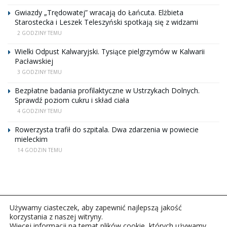
Gwiazdy „Trędowatej” wracają do Łańcuta. Elżbieta
Starostecka i Leszek Teleszyński spotkają się z widzami
2 GODZINY TEMU
Wielki Odpust Kalwaryjski. Tysiące pielgrzymów w Kalwarii
Pacławskiej
3 GODZINY TEMU
Bezpłatne badania profilaktyczne w Ustrzykach Dolnych.
Sprawdź poziom cukru i skład ciała
4 GODZINY TEMU
Rowerzysta trafił do szpitala. Dwa zdarzenia w powiecie
mieleckim
14 GODZIN TEMU
Używamy ciasteczek, aby zapewnić najlepszą jakość
korzystania z naszej witryny.
Więcej informacji na temat plików cookie, których używamy,