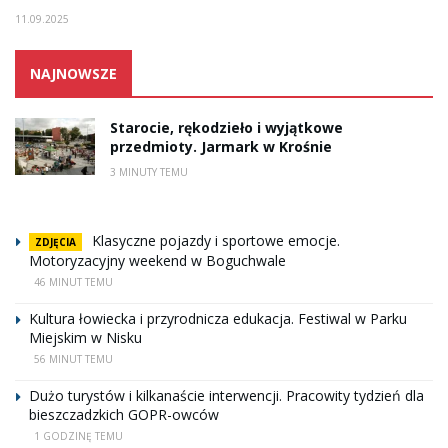
11.09.2025
NAJNOWSZE
Starocie, rękodzieło i wyjątkowe
przedmioty. Jarmark w Krośnie
3 MINUTY TEMU
Klasyczne pojazdy i sportowe emocje.
ZDJĘCIA
Motoryzacyjny weekend w Boguchwale
46 MINUT TEMU
Kultura łowiecka i przyrodnicza edukacja. Festiwal w Parku
Miejskim w Nisku
56 MINUT TEMU
Dużo turystów i kilkanaście interwencji. Pracowity tydzień dla
bieszczadzkich GOPR-owców
1 GODZINĘ TEMU