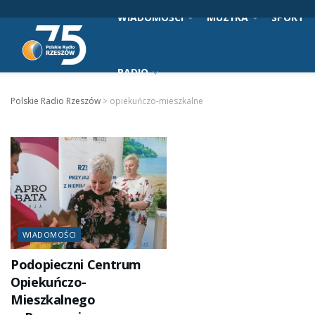
WIADOMOŚCI
MUZYKA
SPORT
RADIO
Polskie Radio Rzeszów
>
opiekuńczo-mieszkalne
WIADOMOŚCI
Podopieczni Centrum
Opiekuńczo-
Mieszkalnego