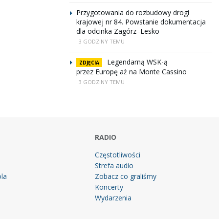
Przygotowania do rozbudowy drogi
krajowej nr 84. Powstanie dokumentacja
dla odcinka Zagórz–Lesko
3 GODZINY TEMU
Legendarną WSK-ą
ZDJĘCIA
przez Europę aż na Monte Cassino
3 GODZINY TEMU
RADIO
Częstotliwości
Strefa audio
la
Zobacz co graliśmy
g
Koncerty
Wydarzenia