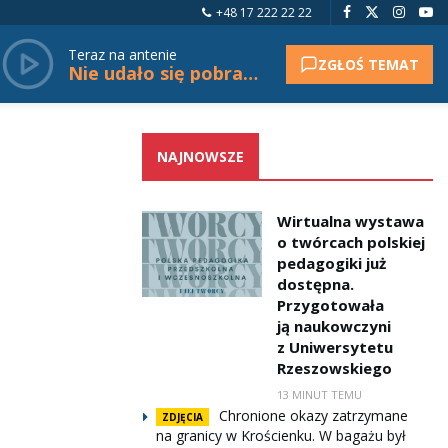
+48 17 222 22 22
Teraz na antenie
ZGŁOŚ TEMAT
Nie udało się pobrać tytułu.
NAJNOWSZE
Wirtualna wystawa
o twórcach polskiej
pedagogiki już
dostępna.
Przygotowała
ją naukowczyni
z Uniwersytetu
Rzeszowskiego
13 MINUT TEMU
Chronione okazy zatrzymane
ZDJĘCIA
na granicy w Krościenku. W bagażu był