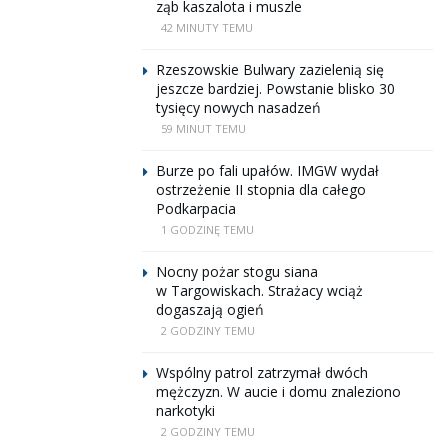
ząb kaszalota i muszle
42 MINUTY TEMU
Rzeszowskie Bulwary zazielenią się
jeszcze bardziej. Powstanie blisko 30
tysięcy nowych nasadzeń
59 MINUT TEMU
Burze po fali upałów. IMGW wydał
ostrzeżenie II stopnia dla całego
Podkarpacia
1 GODZINĘ TEMU
Nocny pożar stogu siana
w Targowiskach. Strażacy wciąż
dogaszają ogień
2 GODZINY TEMU
Wspólny patrol zatrzymał dwóch
mężczyzn. W aucie i domu znaleziono
narkotyki
2 GODZINY TEMU