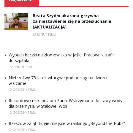
Beata Szydło ukarana grzywną
za niestawienie się na przesłuchanie
[AKTUALIZACJA]
29 MINUT TEMU
Wybuch beczki na złomowisku w Jaśle. Pracownik trafił
do szpitala
55 MINUT TEMU
Nietrzeźwy 75-latek wtargnął pod pociąg na dworcu
w Czarnej
2 GODZINY TEMU
Rekordowo niski poziom Sanu. Wstrzymano dostawy wody
dla przemysłu w Stalowej Woli
2 GODZINY TEMU
Rzeszów zajął drugie miejsce w rankingu „Beyond the Hubs”
2 GODZINY TEMU