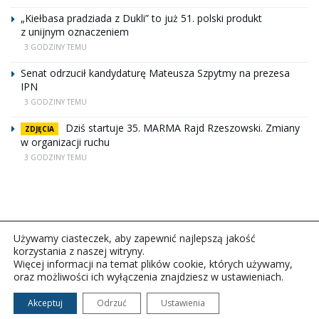
„Kiełbasa pradziada z Dukli” to już 51. polski produkt
z unijnym oznaczeniem
3 GODZINY TEMU
Senat odrzucił kandydaturę Mateusza Szpytmy na prezesa
IPN
3 GODZINY TEMU
Dziś startuje 35. MARMA Rajd Rzeszowski. Zmiany
ZDJĘCIA
w organizacji ruchu
3 GODZINY TEMU
Używamy ciasteczek, aby zapewnić najlepszą jakość
korzystania z naszej witryny.
Więcej informacji na temat plików cookie, których używamy,
oraz możliwości ich wyłączenia znajdziesz w ustawieniach.
Copyright © 2026Polskie Radio Rzeszów S.A. w likwidacj.
Wszelkie prawa zastrzeżone.
Akceptuj
Odrzuć
Ustawienia