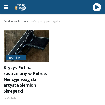
Polskie Radio Rzeszów
>
opozycja rosyjska
KRAJ I ŚWIAT
Krytyk Putina
zastrzelony w Polsce.
Nie żyje rosyjski
artysta Siemion
Skrepecki
16.06.2026