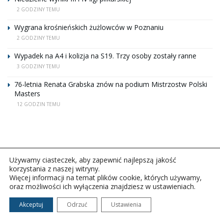
2 GODZINY TEMU
Wygrana krośnieńskich żużlowców w Poznaniu
2 GODZINY TEMU
Wypadek na A4 i kolizja na S19. Trzy osoby zostały ranne
3 GODZINY TEMU
76-letnia Renata Grabska znów na podium Mistrzostw Polski
Masters
12 GODZIN TEMU
Używamy ciasteczek, aby zapewnić najlepszą jakość
korzystania z naszej witryny.
Więcej informacji na temat plików cookie, których używamy,
oraz możliwości ich wyłączenia znajdziesz w ustawieniach.
Copyright © 2026Polskie Radio Rzeszów S.A. w likwidacj.
Wszelkie prawa zastrzeżone.
Akceptuj
Odrzuć
Ustawienia