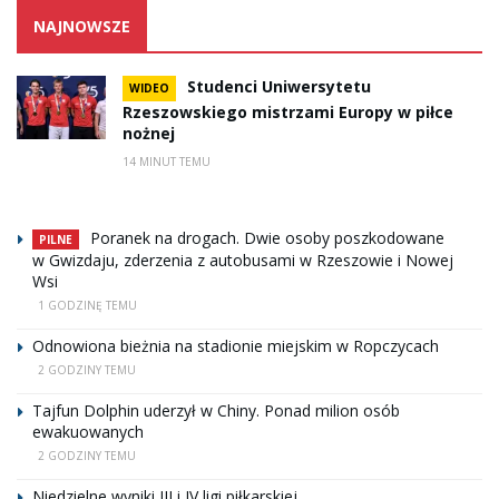
NAJNOWSZE
Studenci Uniwersytetu
WIDEO
Rzeszowskiego mistrzami Europy w piłce
nożnej
14 MINUT TEMU
Poranek na drogach. Dwie osoby poszkodowane
PILNE
w Gwizdaju, zderzenia z autobusami w Rzeszowie i Nowej
Wsi
1 GODZINĘ TEMU
Odnowiona bieżnia na stadionie miejskim w Ropczycach
2 GODZINY TEMU
Tajfun Dolphin uderzył w Chiny. Ponad milion osób
ewakuowanych
2 GODZINY TEMU
Niedzielne wyniki III i IV ligi piłkarskiej