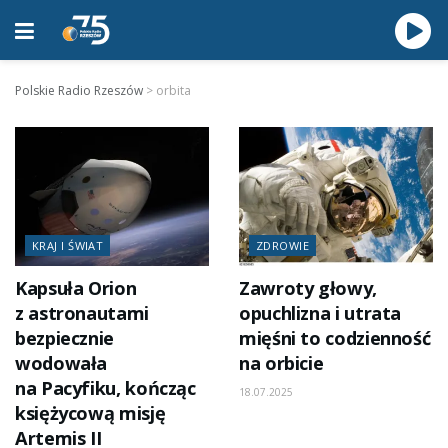
Polskie Radio Rzeszów
>
orbita
KRAJ I ŚWIAT
ZDROWIE
Kapsuła Orion
Zawroty głowy,
z astronautami
opuchlizna i utrata
bezpiecznie
mięśni to codzienność
wodowała
na orbicie
na Pacyfiku, kończąc
18.07.2025
księżycową misję
Artemis II