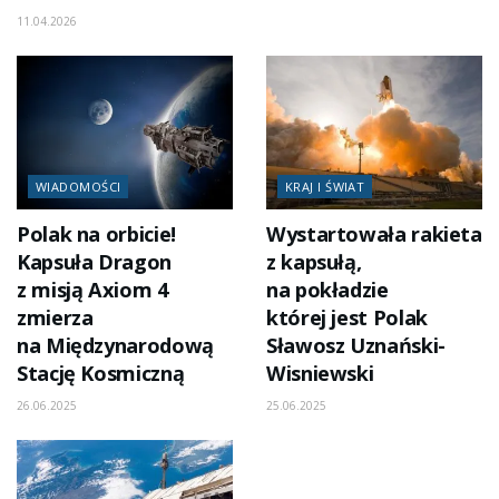
11.04.2026
WIADOMOŚCI
KRAJ I ŚWIAT
Polak na orbicie!
Wystartowała rakieta
Kapsuła Dragon
z kapsułą,
z misją Axiom 4
na pokładzie
zmierza
której jest Polak
na Międzynarodową
Sławosz Uznański-
Stację Kosmiczną
Wisniewski
26.06.2025
25.06.2025