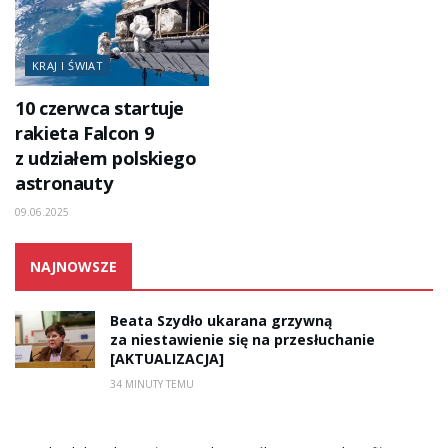
KRAJ I ŚWIAT
10 czerwca startuje
rakieta Falcon 9
z udziałem polskiego
astronauty
09.06.2025
NAJNOWSZE
Beata Szydło ukarana grzywną
za niestawienie się na przesłuchanie
[AKTUALIZACJA]
34 MINUTY TEMU