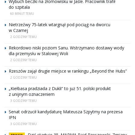
Wybuch beczki na złomowisku w Jaśle. Pracownik trafił
do szpitala
60 MINUT TEMU
Nietrzeźwy 75-latek wtargnął pod pociąg na dworcu
w Czarnej
2 GODZINY TEMU
Rekordowo niski poziom Sanu. Wstrzymano dostawy wody
dla przemysłu w Stalowej Woli
2 GODZINY TEMU
Rzeszów zajął drugie miejsce w rankingu „Beyond the Hubs”
2 GODZINY TEMU
„Kiełbasa pradziada z Dukli” to już 51. polski produkt
z unijnym oznaczeniem
3 GODZINY TEMU
Senat odrzucił kandydaturę Mateusza Szpytmy na prezesa
IPN
3 GODZINY TEMU
Dziś startuje 35. MARMA Rajd Rzeszowski. Zmiany