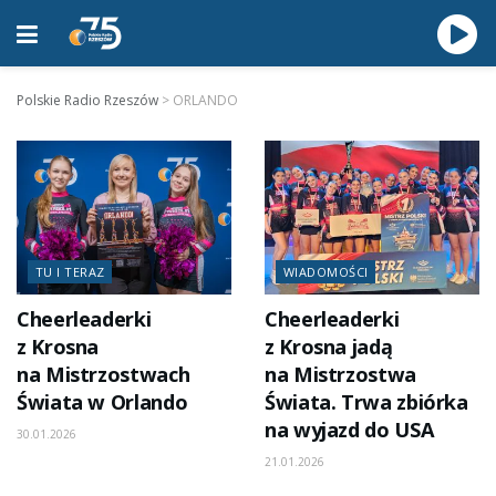
Polskie Radio Rzeszów
>
ORLANDO
TU I TERAZ
WIADOMOŚCI
Cheerleaderki
Cheerleaderki
z Krosna
z Krosna jadą
na Mistrzostwach
na Mistrzostwa
Świata w Orlando
Świata. Trwa zbiórka
na wyjazd do USA
30.01.2026
21.01.2026