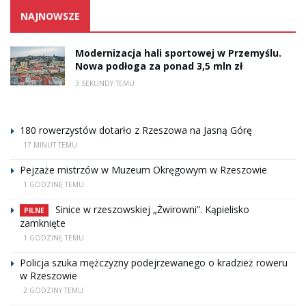
NAJNOWSZE
Modernizacja hali sportowej w Przemyślu.
Nowa podłoga za ponad 3,5 mln zł
3 SEKUNDY TEMU
180 rowerzystów dotarło z Rzeszowa na Jasną Górę
17 MINUT TEMU
Pejzaże mistrzów w Muzeum Okręgowym w Rzeszowie
1 GODZINĘ TEMU
Sinice w rzeszowskiej „Żwirowni”. Kąpielisko
PILNE
zamknięte
1 GODZINĘ TEMU
Policja szuka mężczyzny podejrzewanego o kradzież roweru
w Rzeszowie
2 GODZINY TEMU