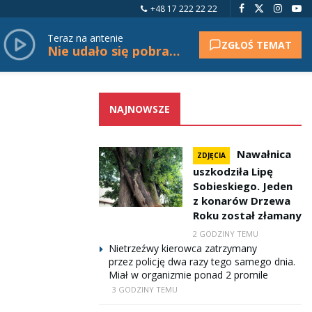
+48 17 222 22 22
Teraz na antenie
ZGŁOŚ TEMAT
Nie udało się pobrać tytułu.
NAJNOWSZE
Nawałnica
ZDJĘCIA
uszkodziła Lipę
Sobieskiego. Jeden
z konarów Drzewa
Roku został złamany
2 GODZINY TEMU
Nietrzeźwy kierowca zatrzymany
przez policję dwa razy tego samego dnia.
Miał w organizmie ponad 2 promile
3 GODZINY TEMU