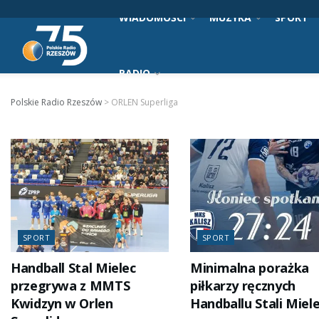
WIADOMOŚCI
MUZYKA
SPORT
RADIO
Polskie Radio Rzeszów
>
ORLEN Superliga
SPORT
SPORT
Handball Stal Mielec
Minimalna porażka
przegrywa z MMTS
piłkarzy ręcznych
Kwidzyn w Orlen
Handballu Stali Miel