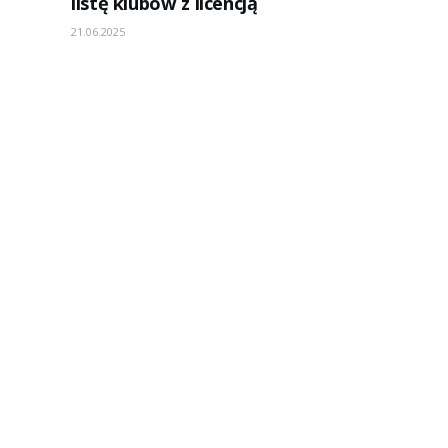
listę klubów z licencją
21.06.2025