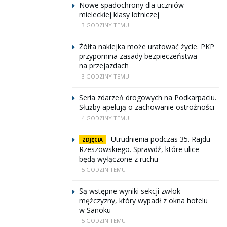
Nowe spadochrony dla uczniów
mieleckiej klasy lotniczej
3 GODZINY TEMU
Żółta naklejka może uratować życie. PKP
przypomina zasady bezpieczeństwa
na przejazdach
3 GODZINY TEMU
Seria zdarzeń drogowych na Podkarpaciu.
Służby apelują o zachowanie ostrożności
4 GODZINY TEMU
Utrudnienia podczas 35. Rajdu
ZDJĘCIA
Rzeszowskiego. Sprawdź, które ulice
będą wyłączone z ruchu
5 GODZIN TEMU
Są wstępne wyniki sekcji zwłok
mężczyzny, który wypadł z okna hotelu
w Sanoku
5 GODZIN TEMU