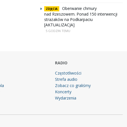
Oberwanie chmury
ZDJĘCIA
nad Rzeszowem. Ponad 150 interwencji
strażaków na Podkarpaciu
[AKTUALIZACJA]
5 GODZIN TEMU
RADIO
Częstotliwości
Strefa audio
la
Zobacz co graliśmy
g
Koncerty
Wydarzenia