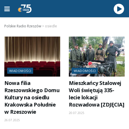
Polskie Radio Rzeszów
>
osiedle
WIADOMOŚCI
WIADOMOŚCI
Nowa filia
Mieszkańcy Stalowej
Rzeszowskiego Domu
Woli świętują 335-
Kultury na osiedlu
lecie lokacji
Krakowska Południe
Rozwadowa [ZDJĘCIA]
w Rzeszowie
20.07.2025
26.07.2025