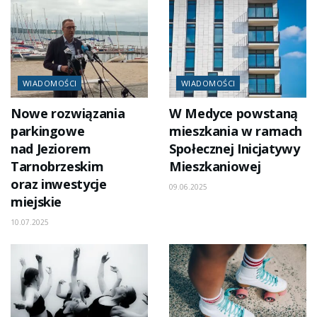
WIADOMOŚCI
WIADOMOŚCI
Nowe rozwiązania
W Medyce powstaną
parkingowe
mieszkania w ramach
nad Jeziorem
Społecznej Inicjatywy
Tarnobrzeskim
Mieszkaniowej
oraz inwestycje
09.06.2025
miejskie
10.07.2025