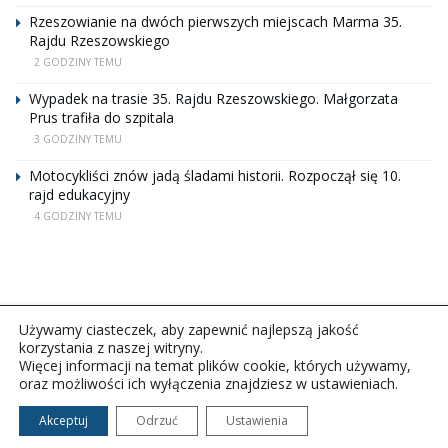
Rzeszowianie na dwóch pierwszych miejscach Marma 35.
Rajdu Rzeszowskiego
2 GODZINY TEMU
Wypadek na trasie 35. Rajdu Rzeszowskiego. Małgorzata
Prus trafiła do szpitala
3 GODZINY TEMU
Motocykliści znów jadą śladami historii. Rozpoczął się 10.
rajd edukacyjny
4 GODZINY TEMU
Używamy ciasteczek, aby zapewnić najlepszą jakość
korzystania z naszej witryny.
Więcej informacji na temat plików cookie, których używamy,
oraz możliwości ich wyłączenia znajdziesz w ustawieniach.
Copyright © 2026Polskie Radio Rzeszów S.A. w likwidacj.
Wszelkie prawa zastrzeżone.
Akceptuj
Odrzuć
Ustawienia