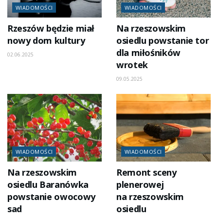
WIADOMOŚCI
WIADOMOŚCI
Rzeszów będzie miał
Na rzeszowskim
nowy dom kultury
osiedlu powstanie tor
dla miłośników
02.06.2025
wrotek
09.05.2025
WIADOMOŚCI
WIADOMOŚCI
Na rzeszowskim
Remont sceny
osiedlu Baranówka
plenerowej
powstanie owocowy
na rzeszowskim
sad
osiedlu