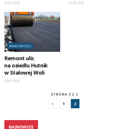
07.05.2025
02.05.2025
WIADOMOŚCI
Remont ulic
na osiedlu Hutnik
w Stalowej Woli
24.07.2024
STRONA 2 Z 2
1
2
NAJNOWSZE