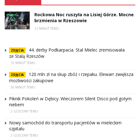
Rockowa Noc ruszyła na Lisiej Górze. Mocne
brzmienia w Rzeszowie
12 MINUT TEMU
44. derby Podkarpacia. Stal Mielec zremisowała
ZDJĘCIA
ze Stalą Rzeszów
15 MINUT TEMU
120 mln zł na skup zbóż i rzepaku. Elewarr zwiększa
ZDJĘCIA
możliwości zakupowe
50 MINUT TEMU
Piknik Pokoleń w Dębicy. Wieczorem Silent Disco pod gołym
niebem
2 GODZINY TEMU
Nowy samochód do transportu pacjentów w mieleckim
szpitalu
2 GODZINY TEMU