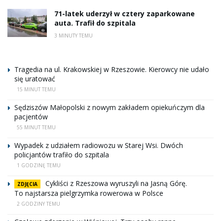
71-latek uderzył w cztery zaparkowane
auta. Trafił do szpitala
3 MINUTY TEMU
Tragedia na ul. Krakowskiej w Rzeszowie. Kierowcy nie udało
się uratować
15 MINUT TEMU
Sędziszów Małopolski z nowym zakładem opiekuńczym dla
pacjentów
55 MINUT TEMU
Wypadek z udziałem radiowozu w Starej Wsi. Dwóch
policjantów trafiło do szpitala
1 GODZINĘ TEMU
Cykliści z Rzeszowa wyruszyli na Jasną Górę.
ZDJĘCIA
To najstarsza pielgrzymka rowerowa w Polsce
2 GODZINY TEMU