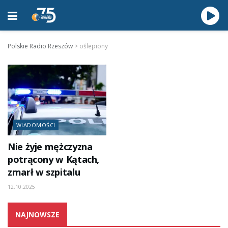
Polskie Radio Rzeszów
>
oślepiony
WIADOMOŚCI
Nie żyje mężczyzna
potrącony w Kątach,
zmarł w szpitalu
12.10.2025
NAJNOWSZE