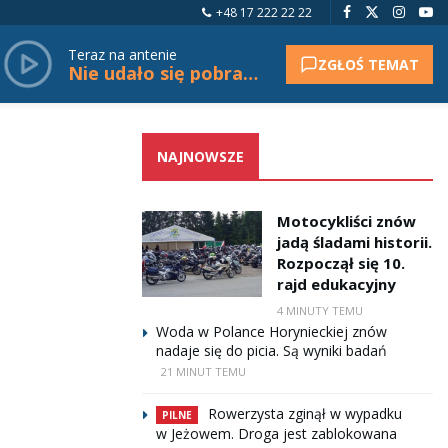
+48 17 222 22 22
Teraz na antenie
ZGŁOŚ TEMAT
Nie udało się pobrać tytułu.
NAJNOWSZE
Motocykliści znów
jadą śladami historii.
Rozpoczął się 10.
rajd edukacyjny
4 MINUTY TEMU
Woda w Polance Horynieckiej znów
nadaje się do picia. Są wyniki badań
21 MINUT TEMU
Rowerzysta zginął w wypadku
PILNE
w Jeżowem. Droga jest zablokowana