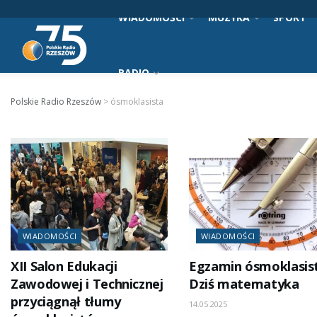
WIADOMOŚCI
MUZYKA
SPORT
RADIO
Polskie Radio Rzeszów
>
ósmoklasista
WIADOMOŚCI
WIADOMOŚCI
XII Salon Edukacji
Egzamin ósmoklasist
Zawodowej i Technicznej
Dziś matematyka
przyciągnął tłumy
14.05.2025