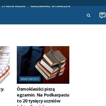
STREFA AUDIO
KALENDARZ WYDARZEŃ
WIADOMOŚCI
y.
Ósmoklasiści piszą
egzamin. Na Podkarpaciu
to 20 tysięcy uczniów