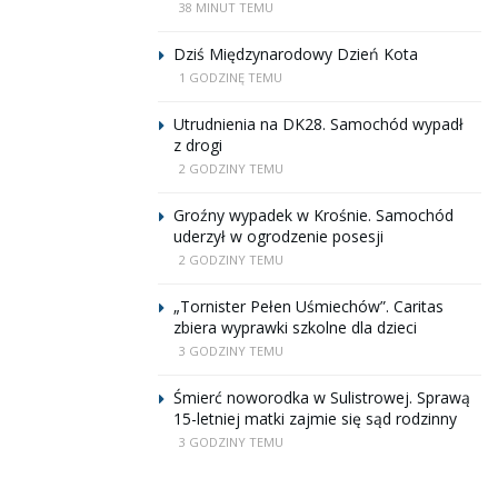
38 MINUT TEMU
Dziś Międzynarodowy Dzień Kota
1 GODZINĘ TEMU
Utrudnienia na DK28. Samochód wypadł
z drogi
2 GODZINY TEMU
Groźny wypadek w Krośnie. Samochód
uderzył w ogrodzenie posesji
2 GODZINY TEMU
„Tornister Pełen Uśmiechów”. Caritas
zbiera wyprawki szkolne dla dzieci
3 GODZINY TEMU
Śmierć noworodka w Sulistrowej. Sprawą
15-letniej matki zajmie się sąd rodzinny
3 GODZINY TEMU