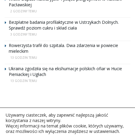
Pacławskiej
2 GODZINY TEMU
Bezpłatne badania profilaktyczne w Ustrzykach Dolnych.
Sprawdź poziom cukru i skład ciała
3 GODZINY TEMU
Rowerzysta trafił do szpitala. Dwa zdarzenia w powiecie
mieleckim
13 GODZIN TEMU
Ukraina zgodziła się na ekshumacje polskich ofiar w Hucie
Pieniackiej i Ugłach
13 GODZIN TEMU
Używamy ciasteczek, aby zapewnić najlepszą jakość
korzystania z naszej witryny.
Więcej informacji na temat plików cookie, których używamy,
oraz możliwości ich wyłączenia znajdziesz w ustawieniach.
Copyright © 2026Polskie Radio Rzeszów S.A. w likwidacj.