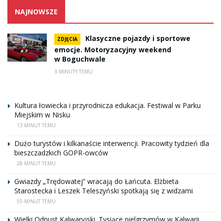
NAJNOWSZE
Klasyczne pojazdy i sportowe
ZDJĘCIA
emocje. Motoryzacyjny weekend
w Boguchwale
3 MINUTY TEMU
Kultura łowiecka i przyrodnicza edukacja. Festiwal w Parku
Miejskim w Nisku
13 MINUT TEMU
Dużo turystów i kilkanaście interwencji. Pracowity tydzień dla
bieszczadzkich GOPR-owców
28 MINUT TEMU
Gwiazdy „Trędowatej” wracają do Łańcuta. Elżbieta
Starostecka i Leszek Teleszyński spotkają się z widzami
55 MINUT TEMU
Wielki Odpust Kalwaryjski. Tysiące pielgrzymów w Kalwarii