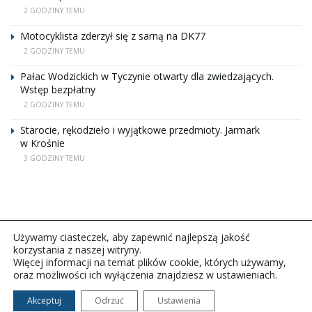
2 GODZINY TEMU
Motocyklista zderzył się z sarną na DK77
2 GODZINY TEMU
Pałac Wodzickich w Tyczynie otwarty dla zwiedzających.
Wstęp bezpłatny
2 GODZINY TEMU
Starocie, rękodzieło i wyjątkowe przedmioty. Jarmark
w Krośnie
3 GODZINY TEMU
Używamy ciasteczek, aby zapewnić najlepszą jakość
korzystania z naszej witryny.
Więcej informacji na temat plików cookie, których używamy,
oraz możliwości ich wyłączenia znajdziesz w ustawieniach.
Copyright © 2026Polskie Radio Rzeszów S.A. w likwidacj.
Wszelkie prawa zastrzeżone.
Akceptuj
Odrzuć
Ustawienia