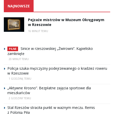
NAJNOWSZE
Pejzaże mistrzów w Muzeum Okręgowym
w Rzeszowie
16 MINUT TEMU
Sinice w rzeszowskiej „Żwirowni”. Kąpielisko
PILNE
zamknięte
20 MINUT TEMU
Policja szuka mężczyzny podejrzewanego o kradzież roweru
w Rzeszowie
1 GODZINĘ TEMU
„Aktywne Krosno”. Bezpłatne zajęcia sportowe dla
mieszkańców
2 GODZINY TEMU
Stal Rzeszów straciła punkt w ważnym meczu. Remis
z Polonią Piła