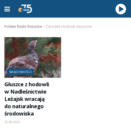
Polskie Radio Rzeszów
>
Ośrodek Hodowli Głuszców
WIADOMOŚCI
Głuszce z hodowli
w Nadleśnictwie
Leżajsk wracają
do naturalnego
środowiska
26.08.2025