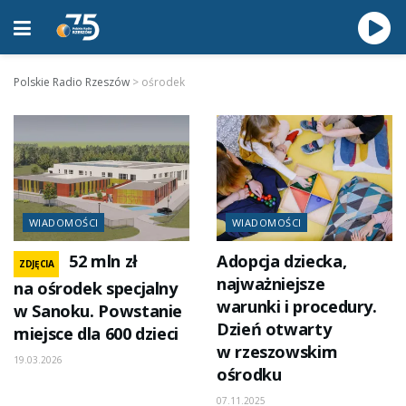
Polskie Radio Rzeszów
>
ośrodek
WIADOMOŚCI
WIADOMOŚCI
52 mln zł
Adopcja dziecka,
ZDJĘCIA
najważniejsze
na ośrodek specjalny
warunki i procedury.
w Sanoku. Powstanie
Dzień otwarty
miejsce dla 600 dzieci
w rzeszowskim
19.03.2026
ośrodku
07.11.2025