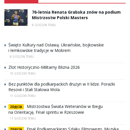
76-letnia Renata Grabska znów na podium
Mistrzostw Polski Masters
8 GODZIN TEMU
Święto Kultury nad Osławą. Ukraińskie, bojkowskie
i łemkowskie tradycje w Mokrem
8 GODZIN TEMU
Zlot Historyczno-Militarny Blizna 2026
10 GODZIN TEMU
Bez punktów dla podkarpackich drużyn w II lidze. Porażki
Resovii i Stali Stalowa Wola
11 GODZIN TEMU
Mistrzostwa Świata Weteranów w Biegu
ZDJĘCIA
na Orientację. Finał sprintu w Rzeszowie
11 GODZIN TEMU
Finał Podkarpackiego Szlaku Filmowego. Muzyka
ZDJĘCIA