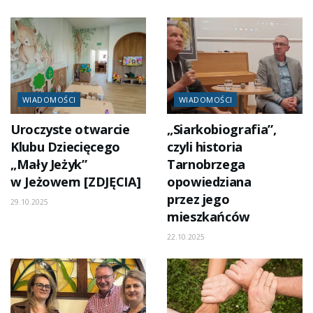
WIADOMOŚCI
WIADOMOŚCI
Uroczyste otwarcie
„Siarkobiografia”,
Klubu Dziecięcego
czyli historia
„Mały Jeżyk”
Tarnobrzega
w Jeżowem [ZDJĘCIA]
opowiedziana
przez jego
29.10.2025
mieszkańców
22.10.2025