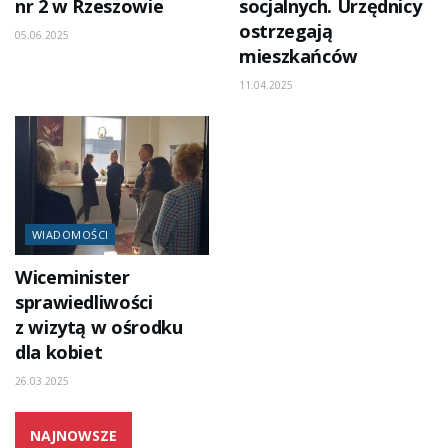
nr 2 w Rzeszowie
socjalnych. Urzędnicy
ostrzegają
05.06.2025
mieszkańców
11.04.2025
WIADOMOŚCI
Wiceminister
sprawiedliwości
z wizytą w ośrodku
dla kobiet
26.03.2025
NAJNOWSZE