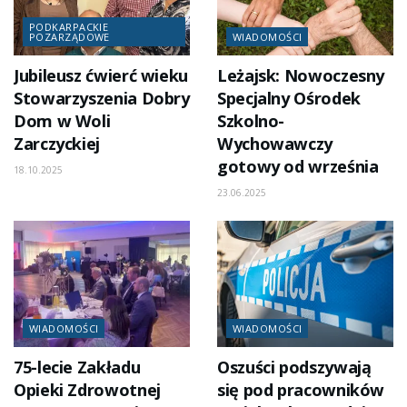
PODKARPACKIE
POZARZĄDOWE
WIADOMOŚCI
Jubileusz ćwierć wieku
Leżajsk: Nowoczesny
Stowarzyszenia Dobry
Specjalny Ośrodek
Dom w Woli
Szkolno-
Zarczyckiej
Wychowawczy
gotowy od września
18.10.2025
23.06.2025
WIADOMOŚCI
WIADOMOŚCI
75-lecie Zakładu
Oszuści podszywają
Opieki Zdrowotnej
się pod pracowników