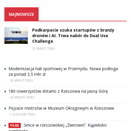
NAJNOWSZE
Podkarpacie szuka startupów z branży
dronów i AI. Trwa nabór do Dual Use
Challenge
20 MINUT TEMU
Modernizacja hali sportowej w Przemyślu. Nowa podłoga
za ponad 3,5 mln zł
26 MINUT TEMU
180 rowerzystów dotarło z Rzeszowa na Jasną Górę
42 MINUTY TEMU
Pejzaże mistrzów w Muzeum Okręgowym w Rzeszowie
2 GODZINY TEMU
Sinice w rzeszowskiej „Żwirowni”. Kąpielisko
PILNE
zamknięte