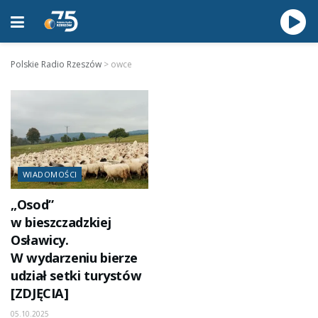
Polskie Radio Rzeszów
>
owce
WIADOMOŚCI
„Osod”
w bieszczadzkiej
Osławicy.
W wydarzeniu bierze
udział setki turystów
[ZDJĘCIA]
05.10.2025