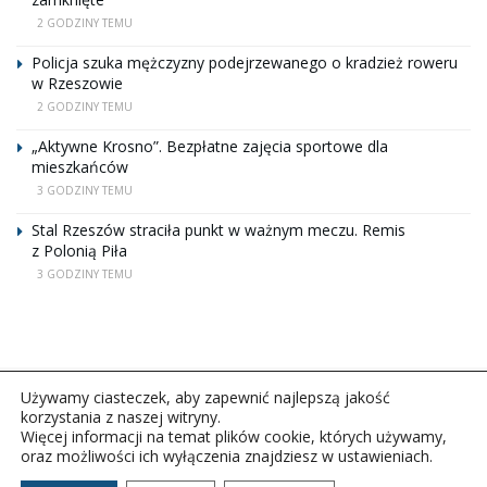
2 GODZINY TEMU
Policja szuka mężczyzny podejrzewanego o kradzież roweru
w Rzeszowie
2 GODZINY TEMU
„Aktywne Krosno”. Bezpłatne zajęcia sportowe dla
mieszkańców
3 GODZINY TEMU
Stal Rzeszów straciła punkt w ważnym meczu. Remis
z Polonią Piła
3 GODZINY TEMU
Używamy ciasteczek, aby zapewnić najlepszą jakość
korzystania z naszej witryny.
Więcej informacji na temat plików cookie, których używamy,
oraz możliwości ich wyłączenia znajdziesz w ustawieniach.
Copyright © 2026Polskie Radio Rzeszów S.A. w likwidacj.