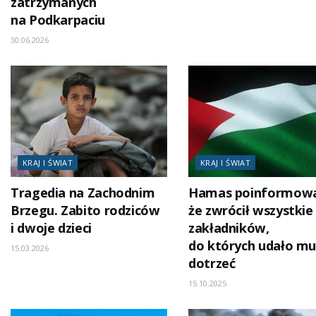
zatrzymanych
na Podkarpaciu
30.06.2026
KRAJ I ŚWIAT
KRAJ I ŚWIAT
Tragedia na Zachodnim
Hamas poinformowa
Brzegu. Zabito rodziców
że zwrócił wszystkie 
i dwoje dzieci
zakładników,
do których udało mu
15.03.2026
dotrzeć
15.10.2025