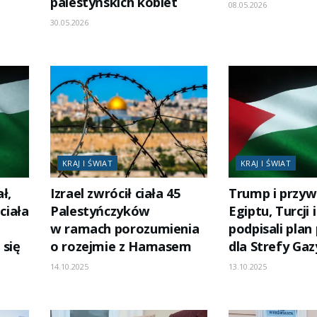
palestyńskich kobiet
08.05.2026
30.05.2026
KRAJ I ŚWIAT
KRAJ I ŚWIAT
ł,
Izrael zwrócił ciała 45
Trump i przy
ciała
Palestyńczyków
Egiptu, Turcji 
w ramach porozumienia
podpisali pla
 się
o rozejmie z Hamasem
dla Strefy Gaz
14.10.2025
13.10.2025