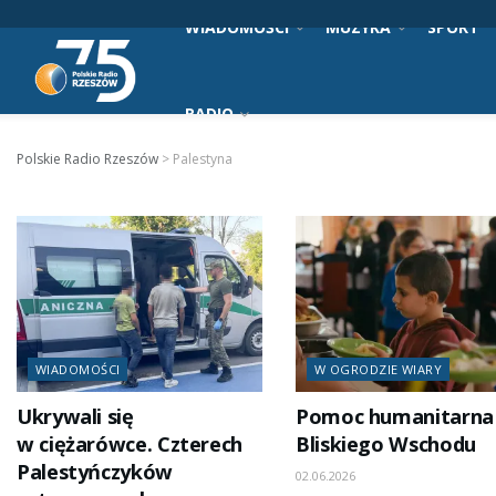
WIADOMOŚCI
MUZYKA
SPORT
RADIO
Polskie Radio Rzeszów
>
Palestyna
WIADOMOŚCI
W OGRODZIE WIARY
Ukrywali się
Pomoc humanitarna 
w ciężarówce. Czterech
Bliskiego Wschodu
Palestyńczyków
02.06.2026