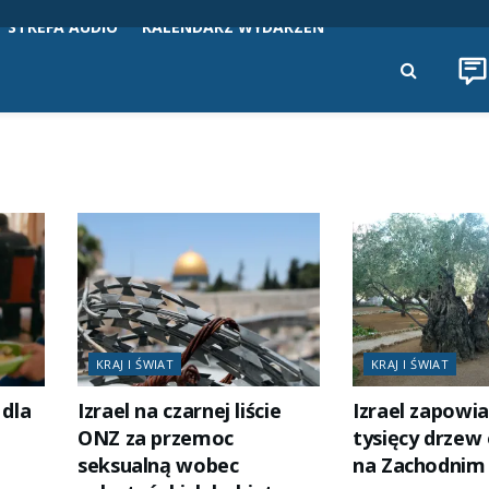
STREFA AUDIO
KALENDARZ WYDARZEŃ
KRAJ I ŚWIAT
KRAJ I ŚWIAT
dla
Izrael na czarnej liście
Izrael zapowi
ONZ za przemoc
tysięcy drzew
seksualną wobec
na Zachodnim