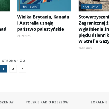
KRAJ I ŚWIAT
KRAJ I ŚWIAT
Wielka Brytania, Kanada
Stowarzyszeni
i Australia uznają
Zagranicznej 
nad
państwo palestyńskie
wyjaśnienia śm
pięciu dzienni
21.09.2025
w Strefie Gaz
26.08.2025
STRONA 1 Z 2
1
2
SZENIA?
POLSKIE RADIO RZESZÓW
LOKALNIE