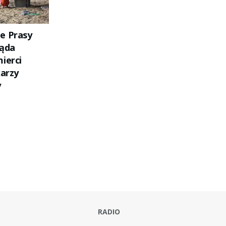
e Prasy
żąda
ierci
karzy
y
RADIO