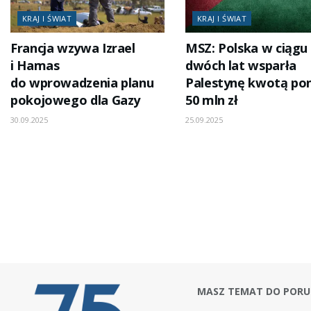
KRAJ I ŚWIAT
KRAJ I ŚWIAT
Francja wzywa Izrael
MSZ: Polska w ciągu
i Hamas
dwóch lat wsparła
do wprowadzenia planu
Palestynę kwotą po
pokojowego dla Gazy
50 mln zł
30.09.2025
25.09.2025
MASZ TEMAT DO PORU