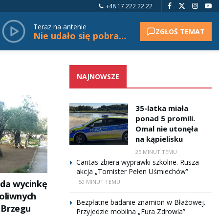
+48 17 222 22 22
Teraz na antenie
ZGŁOŚ TEMAT
Nie udało się pobrać tytułu.
NAJNOWSZE
35-latka miała
ponad 5 promili.
Omal nie utonęła
na kąpielisku
25 MINUT TEMU
Caritas zbiera wyprawki szkolne. Rusza
akcja „Tornister Pełen Uśmiechów”
ada wycinkę
50 MINUT TEMU
 oliwnych
Bezpłatne badanie znamion w Błażowej.
 Brzegu
Przyjedzie mobilna „Fura Zdrowia”