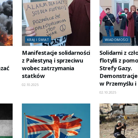
KRAJ I ŚWIAT
WIADOMOŚCI
Manifestacje solidarności
Solidarni z cz
z Palestyną i sprzeciwu
flotylli z pom
azać
wobec zatrzymania
Strefy Gazy.
statków
Demonstracje
w Przemyślu i
02.10.2025
02.10.2025