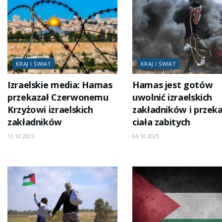
KRAJ I ŚWIAT
KRAJ I ŚWIAT
Izraelskie media: Hamas
Hamas jest gotów
przekazał Czerwonemu
uwolnić izraelskich
Krzyżowi izraelskich
zakładników i przek
zakładników
ciała zabitych
13.10.2025
04.10.2025