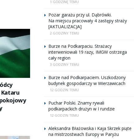
1 GODZINĘ TEMU
Pożar garażu przy ul. Dąbrówki.
Na miejscu pracowały 4 zastępy straży
[AKTUALIZACJA]
2 GODZINY TEMU
Burze na Podkarpaciu. Strażacy
interweniowali 19 razy, IMGW ostrzega
cały region
3 GODZINY TEMU
Burze nad Podkarpaciem. Uszkodzony
budynek gospodarczy w Wierzawicach
wódcy
12 GODZIN TEMU
i Kataru
n pokojowy
Puchar Polski. Znamy rywali
y
podkarpackich drużyn w I rundzie
12 GODZIN TEMU
Aleksandra Błażowska i Kaja Skrzek piąte
na mistrzostwach Europy w Paryżu