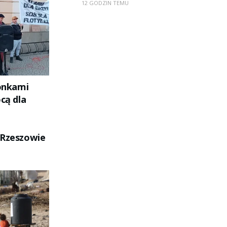
12 GODZIN TEMU
łonkami
ocą dla
 Rzeszowie