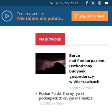
+48 17 222 22 22
Teraz na antenie
ZGŁOŚ TEMAT
Nie udało się pobrać tytułu.
NAJNOWSZE
Burze
nad Podkarpaciem.
Uszkodzony
budynek
gospodarczy
w Wierzawicach
3 GODZINY TEMU
Puchar Polski. Znamy rywali
podkarpackich drużyn w I rundzie
3 GODZINY TEMU