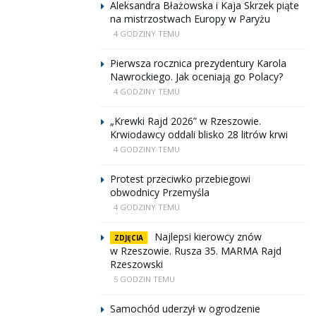
Aleksandra Błażowska i Kaja Skrzek piąte
na mistrzostwach Europy w Paryżu
4 GODZINY TEMU
Pierwsza rocznica prezydentury Karola
Nawrockiego. Jak oceniają go Polacy?
4 GODZINY TEMU
„Krewki Rajd 2026” w Rzeszowie.
Krwiodawcy oddali blisko 28 litrów krwi
4 GODZINY TEMU
Protest przeciwko przebiegowi
obwodnicy Przemyśla
4 GODZINY TEMU
Najlepsi kierowcy znów
ZDJĘCIA
w Rzeszowie. Rusza 35. MARMA Rajd
Rzeszowski
5 GODZIN TEMU
Samochód uderzył w ogrodzenie