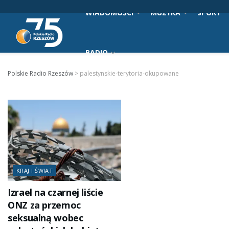
WIADOMOŚCI
MUZYKA
SPORT
RADIO
Polskie Radio Rzeszów
>
palestynskie-terytoria-okupowane
KRAJ I ŚWIAT
Izrael na czarnej liście
ONZ za przemoc
seksualną wobec