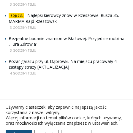
3 GODZINY TEMU
Najlepsi kierowcy znów w Rzeszowie. Rusza 35.
ZDJĘCIA
MARMA Rajd Rzeszowski
3 GODZINY TEMU
Bezpłatne badanie znamion w Błażowej. Przyjedzie mobilna
„Fura Zdrowia”
3 GODZINY TEMU
Pożar garażu przy ul. Dąbrówki. Na miejscu pracowały 4
zastępy straży [AKTUALIZACJA]
4 GODZINY TEMU
Używamy ciasteczek, aby zapewnić najlepszą jakość
korzystania z naszej witryny.
Więcej informacji na temat plików cookie, których używamy,
oraz możliwości ich wyłączenia znajdziesz w ustawieniach.
Copyright © 2026Polskie Radio Rzeszów S.A. w likwidacj.