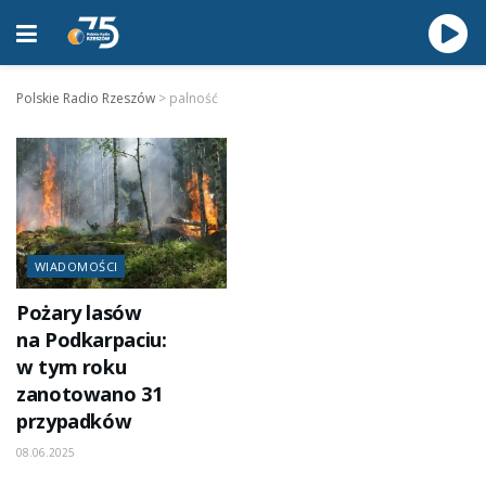
Polskie Radio Rzeszów
>
palność
WIADOMOŚCI
Pożary lasów
na Podkarpaciu:
w tym roku
zanotowano 31
przypadków
08.06.2025