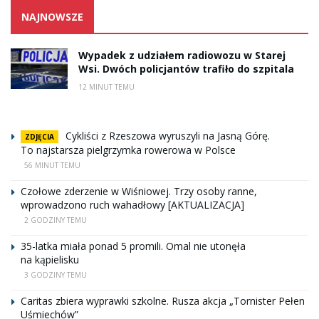
NAJNOWSZE
Wypadek z udziałem radiowozu w Starej
Wsi. Dwóch policjantów trafiło do szpitala
12 MINUT TEMU
Cykliści z Rzeszowa wyruszyli na Jasną Górę.
ZDJĘCIA
To najstarsza pielgrzymka rowerowa w Polsce
56 MINUT TEMU
Czołowe zderzenie w Wiśniowej. Trzy osoby ranne,
wprowadzono ruch wahadłowy [AKTUALIZACJA]
2 GODZINY TEMU
35-latka miała ponad 5 promili. Omal nie utonęła
na kąpielisku
3 GODZINY TEMU
Caritas zbiera wyprawki szkolne. Rusza akcja „Tornister Pełen
Uśmiechów”