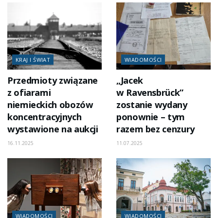
KRAJ I ŚWIAT
WIADOMOŚCI
Przedmioty związane
„Jacek
z ofiarami
w Ravensbrück”
niemieckich obozów
zostanie wydany
koncentracyjnych
ponownie – tym
wystawione na aukcji
razem bez cenzury
16.11.2025
11.07.2025
WIADOMOŚCI
WIADOMOŚCI