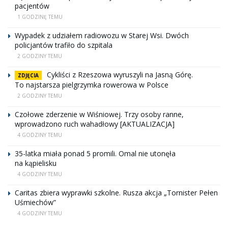
pacjentów
1 GODZINĘ TEMU
Wypadek z udziałem radiowozu w Starej Wsi. Dwóch
policjantów trafiło do szpitala
2 GODZINY TEMU
Cykliści z Rzeszowa wyruszyli na Jasną Górę.
ZDJĘCIA
To najstarsza pielgrzymka rowerowa w Polsce
2 GODZINY TEMU
Czołowe zderzenie w Wiśniowej. Trzy osoby ranne,
wprowadzono ruch wahadłowy [AKTUALIZACJA]
4 GODZINY TEMU
35-latka miała ponad 5 promili. Omal nie utonęła
na kąpielisku
4 GODZINY TEMU
Caritas zbiera wyprawki szkolne. Rusza akcja „Tornister Pełen
Uśmiechów”
4 GODZINY TEMU