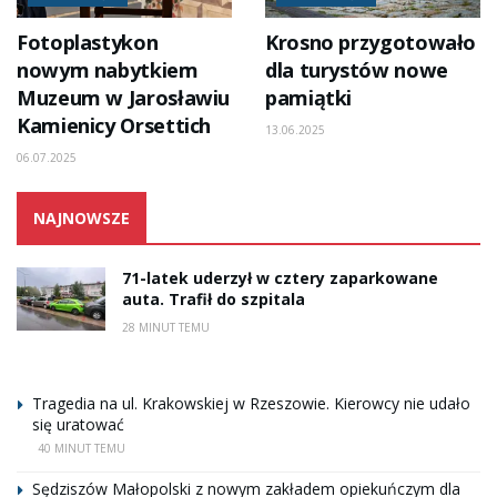
Fotoplastykon
Krosno przygotowało
nowym nabytkiem
dla turystów nowe
Muzeum w Jarosławiu
pamiątki
Kamienicy Orsettich
13.06.2025
06.07.2025
NAJNOWSZE
71-latek uderzył w cztery zaparkowane
auta. Trafił do szpitala
28 MINUT TEMU
Tragedia na ul. Krakowskiej w Rzeszowie. Kierowcy nie udało
się uratować
40 MINUT TEMU
Sędziszów Małopolski z nowym zakładem opiekuńczym dla