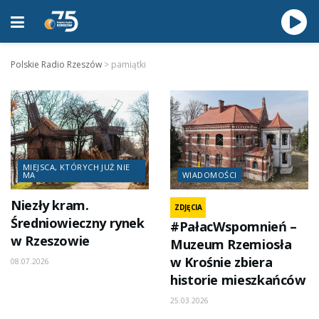
Polskie Radio Rzeszów
>
pamiątki
MIEJSCA, KTÓRYCH JUŻ NIE
MA
WIADOMOŚCI
Niezły kram.
ZDJĘCIA
Średniowieczny rynek
#PałacWspomnień –
w Rzeszowie
Muzeum Rzemiosła
w Krośnie zbiera
08.07.2026
historie mieszkańców
25.03.2026