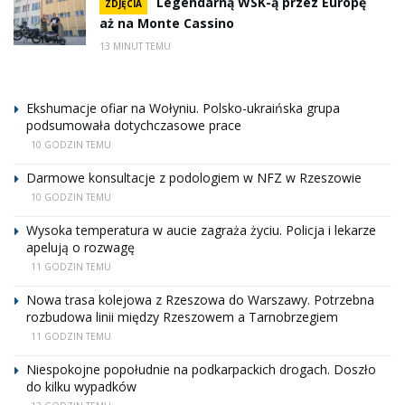
Legendarną WSK-ą przez Europę
ZDJĘCIA
aż na Monte Cassino
13 MINUT TEMU
Ekshumacje ofiar na Wołyniu. Polsko-ukraińska grupa
podsumowała dotychczasowe prace
10 GODZIN TEMU
Darmowe konsultacje z podologiem w NFZ w Rzeszowie
10 GODZIN TEMU
Wysoka temperatura w aucie zagraża życiu. Policja i lekarze
apelują o rozwagę
11 GODZIN TEMU
Nowa trasa kolejowa z Rzeszowa do Warszawy. Potrzebna
rozbudowa linii między Rzeszowem a Tarnobrzegiem
11 GODZIN TEMU
Niespokojne popołudnie na podkarpackich drogach. Doszło
do kilku wypadków