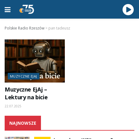
Polskie Radio Rzeszów
>
pan tadeusz
MUZYCZNE EJAJ
Muzyczne EjAj –
Lektury na bicie
22.07.2025
NAJNOWSZE