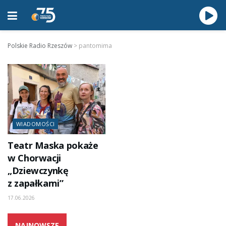
Polskie Radio Rzeszów
>
pantomima
WIADOMOŚCI
Teatr Maska pokaże
w Chorwacji
„Dziewczynkę
z zapałkami”
17.06.2026
NAJNOWSZE