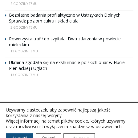
2 GODZINY TEMU
Bezpłatne badania profilaktyczne w Ustrzykach Dolnych.
Sprawdź poziom cukru i skład ciała
3 GODZINY TEMU
Rowerzysta trafił do szpitala. Dwa zdarzenia w powiecie
mieleckim
13 GODZIN TEMU
Ukraina zgodziła się na ekshumacje polskich ofiar w Hucie
Pieniackiej i Ugłach
13 GODZIN TEMU
Używamy ciasteczek, aby zapewnić najlepszą jakość
korzystania z naszej witryny.
Więcej informacji na temat plików cookie, których używamy,
oraz możliwości ich wyłączenia znajdziesz w ustawieniach.
Copyright © 2026Polskie Radio Rzeszów S.A. w likwidacj.
Wszelkie prawa zastrzeżone.
Akceptuj
Odrzuć
Ustawienia