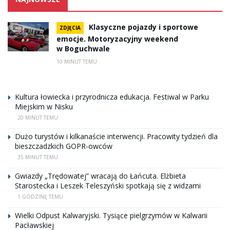
Klasyczne pojazdy i sportowe
ZDJĘCIA
emocje. Motoryzacyjny weekend
w Boguchwale
10 MINUT TEMU
Kultura łowiecka i przyrodnicza edukacja. Festiwal w Parku
Miejskim w Nisku
20 MINUT TEMU
Dużo turystów i kilkanaście interwencji. Pracowity tydzień dla
bieszczadzkich GOPR-owców
35 MINUT TEMU
Gwiazdy „Trędowatej” wracają do Łańcuta. Elżbieta
Starostecka i Leszek Teleszyński spotkają się z widzami
1 GODZINĘ TEMU
Wielki Odpust Kalwaryjski. Tysiące pielgrzymów w Kalwarii
Pacławskiej