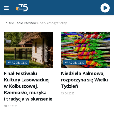
Polskie Radio Rzeszów
>
park etnograficzny
WIADOMOŚCI
WIADOMOŚCI
Finał Festiwalu
Niedziela Palmowa,
Kultury Lasowiackiej
rozpoczyna się Wielki
w Kolbuszowej.
Tydzień
Rzemiosło, muzyka
13.04.2025
i tradycja w skansenie
18.07.2026