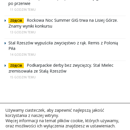
po przerwie
11 GODZIN TEMU
Rockowa Noc Summer GIG trwa na Lisiej Górze.
ZDJĘCIA
Znamy wyniki konkursu
13 GODZIN TEMU
Stal Rzeszów wypuściła zwycięstwo z rąk. Remis z Polonią
Piła
14 GODZIN TEMU
Podkarpackie derby bez zwycięzcy. Stal Mielec
ZDJĘCIA
zremisowała ze Stalą Rzeszów
15 GODZIN TEMU
Używamy ciasteczek, aby zapewnić najlepszą jakość
korzystania z naszej witryny.
Więcej informacji na temat plików cookie, których używamy,
oraz możliwości ich wyłączenia znajdziesz w ustawieniach.
Copyright © 2026Polskie Radio Rzeszów S.A. w likwidacj.