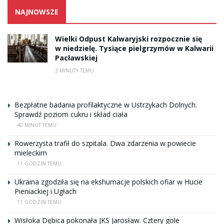
NAJNOWSZE
Wielki Odpust Kalwaryjski rozpocznie się
w niedzielę. Tysiące pielgrzymów w Kalwarii
Pacławskiej
2 MINUTY TEMU
Bezpłatne badania profilaktyczne w Ustrzykach Dolnych.
Sprawdź poziom cukru i skład ciała
40 MINUT TEMU
Rowerzysta trafił do szpitala. Dwa zdarzenia w powiecie
mieleckim
11 GODZIN TEMU
Ukraina zgodziła się na ekshumacje polskich ofiar w Hucie
Pieniackiej i Ugłach
11 GODZIN TEMU
Wisłoka Dębica pokonała JKS Jarosław. Cztery gole