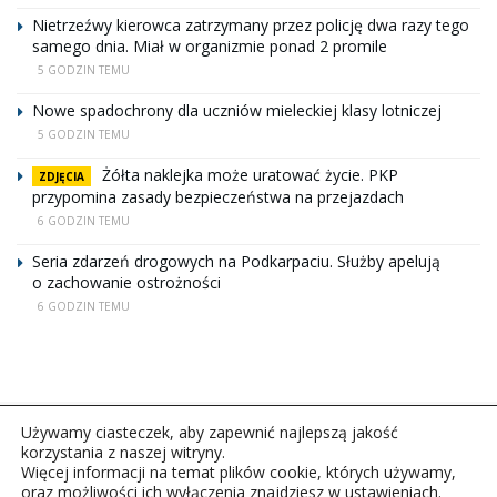
Nietrzeźwy kierowca zatrzymany przez policję dwa razy tego
samego dnia. Miał w organizmie ponad 2 promile
5 GODZIN TEMU
Nowe spadochrony dla uczniów mieleckiej klasy lotniczej
5 GODZIN TEMU
Żółta naklejka może uratować życie. PKP
ZDJĘCIA
przypomina zasady bezpieczeństwa na przejazdach
6 GODZIN TEMU
Seria zdarzeń drogowych na Podkarpaciu. Służby apelują
o zachowanie ostrożności
6 GODZIN TEMU
Używamy ciasteczek, aby zapewnić najlepszą jakość
korzystania z naszej witryny.
Więcej informacji na temat plików cookie, których używamy,
oraz możliwości ich wyłączenia znajdziesz w ustawieniach.