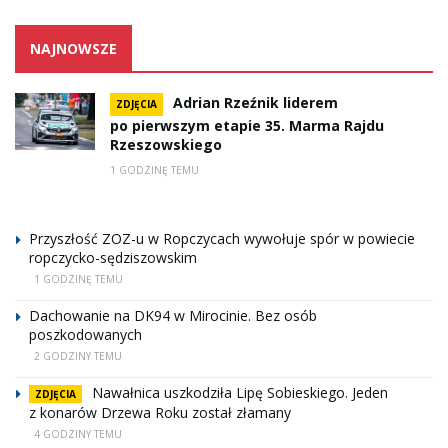
NAJNOWSZE
Adrian Rzeźnik liderem
ZDJĘCIA
po pierwszym etapie 35. Marma Rajdu
Rzeszowskiego
1 GODZINĘ TEMU
Przyszłość ZOZ-u w Ropczycach wywołuje spór w powiecie
ropczycko-sędziszowskim
1 GODZINĘ TEMU
Dachowanie na DK94 w Mirocinie. Bez osób
poszkodowanych
2 GODZINY TEMU
Nawałnica uszkodziła Lipę Sobieskiego. Jeden
ZDJĘCIA
z konarów Drzewa Roku został złamany
4 GODZINY TEMU