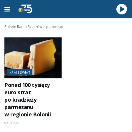
Polskie Radio Rzeszów
>
parmezan
KRAJ I ŚWIAT
Ponad 100 tysięcy
euro strat
po kradzieży
parmezanu
w regionie Bolonii
02.11.2025