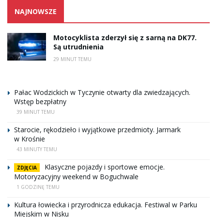
NAJNOWSZE
Motocyklista zderzył się z sarną na DK77.
Są utrudnienia
29 MINUT TEMU
Pałac Wodzickich w Tyczynie otwarty dla zwiedzających.
Wstęp bezpłatny
39 MINUT TEMU
Starocie, rękodzieło i wyjątkowe przedmioty. Jarmark
w Krośnie
43 MINUTY TEMU
Klasyczne pojazdy i sportowe emocje.
ZDJĘCIA
Motoryzacyjny weekend w Boguchwale
1 GODZINĘ TEMU
Kultura łowiecka i przyrodnicza edukacja. Festiwal w Parku
Miejskim w Nisku