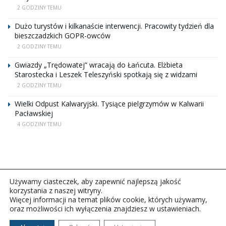
2 GODZINY TEMU
Dużo turystów i kilkanaście interwencji. Pracowity tydzień dla
bieszczadzkich GOPR-owców
2 GODZINY TEMU
Gwiazdy „Trędowatej” wracają do Łańcuta. Elżbieta
Starostecka i Leszek Teleszyński spotkają się z widzami
2 GODZINY TEMU
Wielki Odpust Kalwaryjski. Tysiące pielgrzymów w Kalwarii
Pacławskiej
4 GODZINY TEMU
Używamy ciasteczek, aby zapewnić najlepszą jakość
korzystania z naszej witryny.
Więcej informacji na temat plików cookie, których używamy,
oraz możliwości ich wyłączenia znajdziesz w ustawieniach.
Copyright © 2026Polskie Radio Rzeszów S.A. w likwidacj.
Wszelkie prawa zastrzeżone.