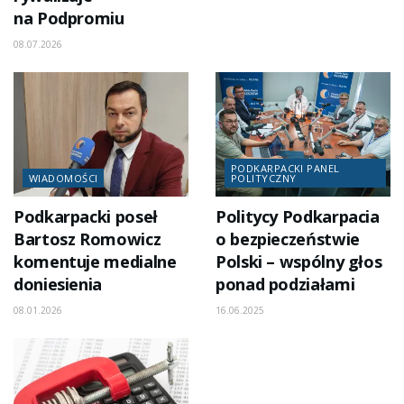
na Podpromiu
08.07.2026
PODKARPACKI PANEL
WIADOMOŚCI
POLITYCZNY
Podkarpacki poseł
Politycy Podkarpacia
Bartosz Romowicz
o bezpieczeństwie
komentuje medialne
Polski – wspólny głos
doniesienia
ponad podziałami
08.01.2026
16.06.2025