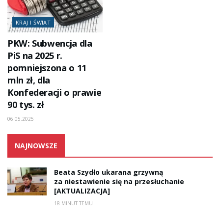
KRAJ I ŚWIAT
PKW: Subwencja dla
PiS na 2025 r.
pomniejszona o 11
mln zł, dla
Konfederacji o prawie
90 tys. zł
06.05.2025
NAJNOWSZE
Beata Szydło ukarana grzywną
za niestawienie się na przesłuchanie
[AKTUALIZACJA]
18 MINUT TEMU