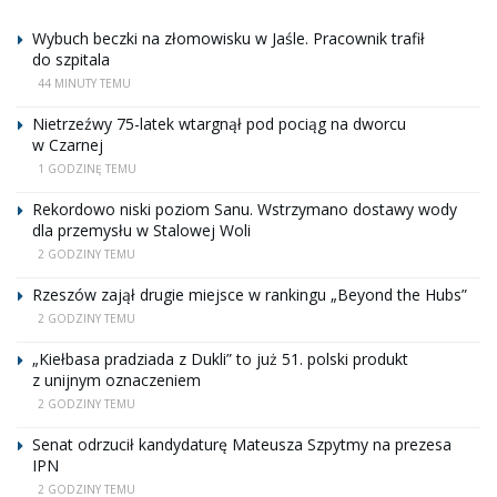
Wybuch beczki na złomowisku w Jaśle. Pracownik trafił
do szpitala
44 MINUTY TEMU
Nietrzeźwy 75-latek wtargnął pod pociąg na dworcu
w Czarnej
1 GODZINĘ TEMU
Rekordowo niski poziom Sanu. Wstrzymano dostawy wody
dla przemysłu w Stalowej Woli
2 GODZINY TEMU
Rzeszów zajął drugie miejsce w rankingu „Beyond the Hubs”
2 GODZINY TEMU
„Kiełbasa pradziada z Dukli” to już 51. polski produkt
z unijnym oznaczeniem
2 GODZINY TEMU
Senat odrzucił kandydaturę Mateusza Szpytmy na prezesa
IPN
2 GODZINY TEMU