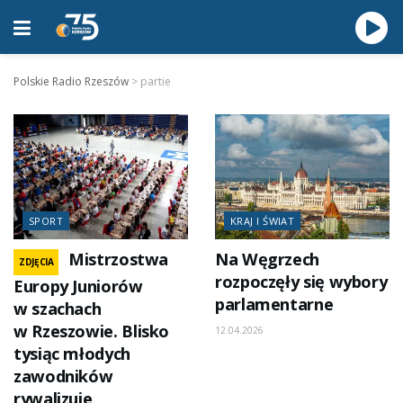
Polskie Radio Rzeszów
>
partie
SPORT
KRAJ I ŚWIAT
Mistrzostwa
Na Węgrzech
ZDJĘCIA
rozpoczęły się wybory
Europy Juniorów
parlamentarne
w szachach
w Rzeszowie. Blisko
12.04.2026
tysiąc młodych
zawodników
rywalizuje