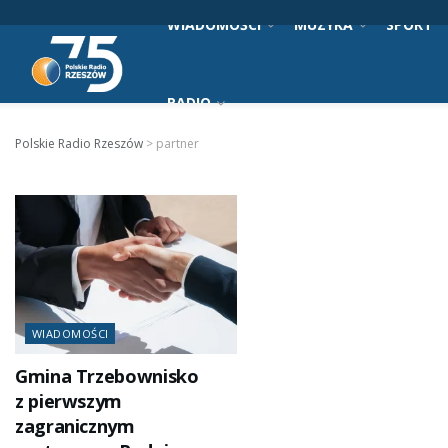
WIADOMOŚCI
MUZYKA
SPORT
RADIO
Polskie Radio Rzeszów
>
partner
WIADOMOŚCI
Gmina Trzebownisko
z pierwszym
zagranicznym