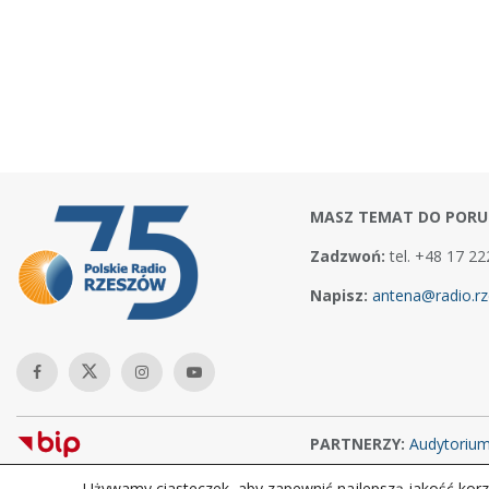
MASZ TEMAT DO PORU
Zadzwoń:
tel. +48 17 22
Napisz:
antena@radio.rz
PARTNERZY:
Audytoriu
Używamy ciasteczek, aby zapewnić najlepszą jakość korzy