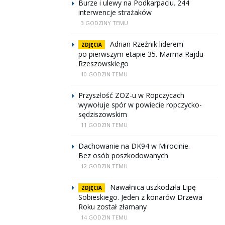
Burze i ulewy na Podkarpaciu. 244
interwencje strażaków
3 GODZINY TEMU
Adrian Rzeźnik liderem
ZDJĘCIA
po pierwszym etapie 35. Marma Rajdu
Rzeszowskiego
10 GODZIN TEMU
Przyszłość ZOZ-u w Ropczycach
wywołuje spór w powiecie ropczycko-
sędziszowskim
11 GODZIN TEMU
Dachowanie na DK94 w Mirocinie.
Bez osób poszkodowanych
12 GODZIN TEMU
Nawałnica uszkodziła Lipę
ZDJĘCIA
Sobieskiego. Jeden z konarów Drzewa
Roku został złamany
14 GODZIN TEMU