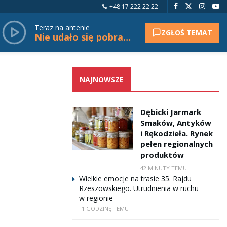
+48 17 222 22 22
Teraz na antenie
ZGŁOŚ TEMAT
Nie udało się pobrać tytułu.
NAJNOWSZE
Dębicki Jarmark
Smaków, Antyków
i Rękodzieła. Rynek
pełen regionalnych
produktów
42 MINUTY TEMU
Wielkie emocje na trasie 35. Rajdu
Rzeszowskiego. Utrudnienia w ruchu
w regionie
1 GODZINĘ TEMU