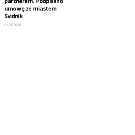
partnerem. Podpisano
umowę ze miastem
Svidník
05.05.2026