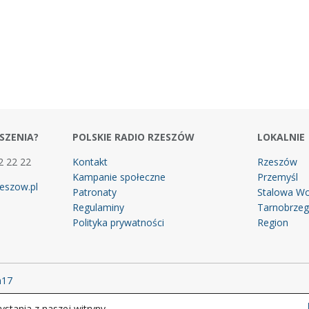
SZENIA?
POLSKIE RADIO RZESZÓW
LOKALNIE
2 22 22
Kontakt
Rzeszów
Kampanie społeczne
Przemyśl
eszow.pl
Patronaty
Stalowa Wo
Regulaminy
Tarnobrze
Polityka prywatności
Region
m17
stania z naszej witryny.