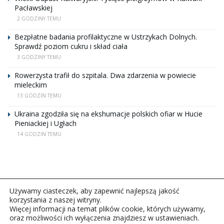
Pacławskiej
2 GODZINY TEMU
Bezpłatne badania profilaktyczne w Ustrzykach Dolnych.
Sprawdź poziom cukru i skład ciała
3 GODZINY TEMU
Rowerzysta trafił do szpitala. Dwa zdarzenia w powiecie
mieleckim
13 GODZIN TEMU
Ukraina zgodziła się na ekshumacje polskich ofiar w Hucie
Pieniackiej i Ugłach
14 GODZIN TEMU
Używamy ciasteczek, aby zapewnić najlepszą jakość
korzystania z naszej witryny.
Więcej informacji na temat plików cookie, których używamy,
oraz możliwości ich wyłączenia znajdziesz w ustawieniach.
Copyright © 2026Polskie Radio Rzeszów S.A. w likwidacj.