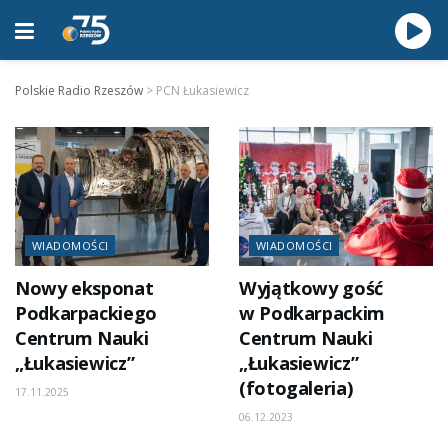
Polskie Radio Rzeszów
>
PCN Łukasiewicz
WIADOMOŚCI
WIADOMOŚCI
Nowy eksponat
Wyjątkowy gość
Podkarpackiego
w Podkarpackim
Centrum Nauki
Centrum Nauki
„Łukasiewicz”
„Łukasiewicz”
(fotogaleria)
17.11.2025
06.12.2023