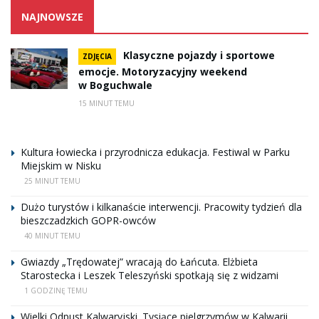
NAJNOWSZE
Klasyczne pojazdy i sportowe
ZDJĘCIA
emocje. Motoryzacyjny weekend
w Boguchwale
15 MINUT TEMU
Kultura łowiecka i przyrodnicza edukacja. Festiwal w Parku
Miejskim w Nisku
25 MINUT TEMU
Dużo turystów i kilkanaście interwencji. Pracowity tydzień dla
bieszczadzkich GOPR-owców
40 MINUT TEMU
Gwiazdy „Trędowatej” wracają do Łańcuta. Elżbieta
Starostecka i Leszek Teleszyński spotkają się z widzami
1 GODZINĘ TEMU
Wielki Odpust Kalwaryjski. Tysiące pielgrzymów w Kalwarii