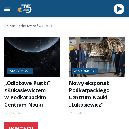
Polskie Radio Rzeszów
>
PCN
WIADOMOŚCI
WIADOMOŚCI
„Odlotowe Piątki”
Nowy eksponat
z Łukasiewiczem
Podkarpackiego
w Podkarpackim
Centrum Nauki
Centrum Nauki
„Łukasiewicz”
10.04.2026
17.11.2025
NAJNOWSZE