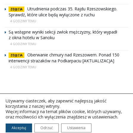
Utrudnienia podczas 35. Rajdu Rzeszowskiego.
ZDJĘCIA
Sprawdź, które ulice będą wyłączone z ruchu
4 GODZINY TEMU
Są wstępne wyniki sekcji zwłok mężczyzny, który wypadł
z okna hotelu w Sanoku
4 GODZINY TEMU
Oberwanie chmury nad Rzeszowem. Ponad 150
ZDJĘCIA
interwencji strażaków na Podkarpaciu [AKTUALIZACJA]
4 GODZINY TEMU
Używamy ciasteczek, aby zapewnić najlepszą jakość
korzystania z naszej witryny.
Więcej informacji na temat plików cookie, których używamy,
oraz możliwości ich wyłączenia znajdziesz w ustawieniach.
Copyright © 2026Polskie Radio Rzeszów S.A. w likwidacj.
Wszelkie prawa zastrzeżone.
Akceptuj
Odrzuć
Ustawienia