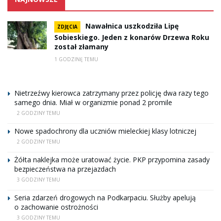
Nawałnica uszkodziła Lipę
ZDJĘCIA
Sobieskiego. Jeden z konarów Drzewa Roku
został złamany
1 GODZINĘ TEMU
Nietrzeźwy kierowca zatrzymany przez policję dwa razy tego
samego dnia. Miał w organizmie ponad 2 promile
2 GODZINY TEMU
Nowe spadochrony dla uczniów mieleckiej klasy lotniczej
2 GODZINY TEMU
Żółta naklejka może uratować życie. PKP przypomina zasady
bezpieczeństwa na przejazdach
3 GODZINY TEMU
Seria zdarzeń drogowych na Podkarpaciu. Służby apelują
o zachowanie ostrożności
3 GODZINY TEMU