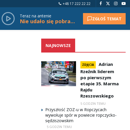
+48 17 222 22 22
Teraz na antenie
ZGŁOŚ TEMAT
Nie udało się pobrać tytułu.
NAJNOWSZE
Adrian
ZDJĘCIA
Rzeźnik liderem
po pierwszym
etapie 35. Marma
Rajdu
Rzeszowskiego
5 GODZIN TEMU
Przyszłość ZOZ-u w Ropczycach
wywołuje spór w powiecie ropczycko-
sędziszowskim
5 GODZIN TEMU