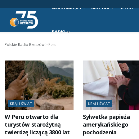
WIADOMOŚCI
MUZYKA
SPORT
RADIO
Polskie Radio Rzeszów
>
Peru
KRAJ I ŚWIAT
KRAJ I ŚWIAT
W Peru otwarto dla
Sylwetka papieża
turystów starożytną
amerykańskiego
twierdzę liczącą 3800 lat
pochodzenia