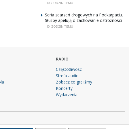
10 GODZIN TEMU
Seria zdarzeń drogowych na Podkarpaciu.
Służby apelują o zachowanie ostrożności
10 GODZIN TEMU
RADIO
Częstotliwości
Strefa audio
la
Zobacz co graliśmy
g
Koncerty
Wydarzenia