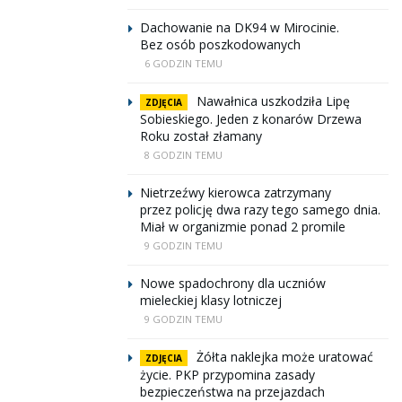
Dachowanie na DK94 w Mirocinie.
Bez osób poszkodowanych
6 GODZIN TEMU
Nawałnica uszkodziła Lipę
ZDJĘCIA
Sobieskiego. Jeden z konarów Drzewa
Roku został złamany
8 GODZIN TEMU
Nietrzeźwy kierowca zatrzymany
przez policję dwa razy tego samego dnia.
Miał w organizmie ponad 2 promile
9 GODZIN TEMU
Nowe spadochrony dla uczniów
mieleckiej klasy lotniczej
9 GODZIN TEMU
Żółta naklejka może uratować
ZDJĘCIA
życie. PKP przypomina zasady
bezpieczeństwa na przejazdach