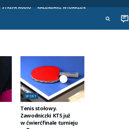
STREFA AUDIO
KALENDARZ WYDARZEŃ
SPORT
Tenis stołowy.
Zawodniczki KTS już
w ćwierćfinale turnieju