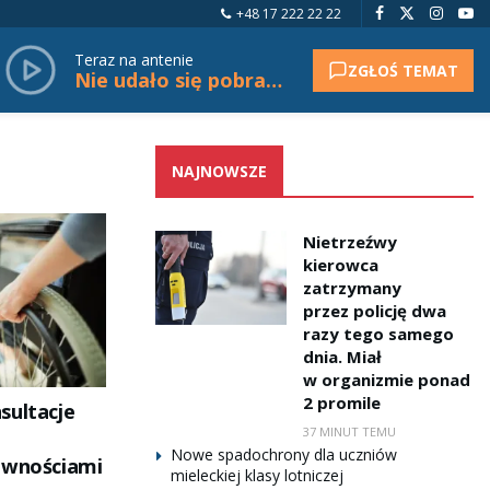
+48 17 222 22 22
Teraz na antenie
ZGŁOŚ TEMAT
Nie udało się pobrać tytułu.
NAJNOWSZE
Nietrzeźwy
kierowca
zatrzymany
przez policję dwa
razy tego samego
dnia. Miał
w organizmie ponad
2 promile
sultacje
37 MINUT TEMU
Nowe spadochrony dla uczniów
awnościami
mieleckiej klasy lotniczej