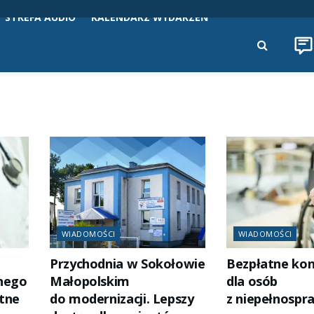
STREFA AUDIO
KALENDARZ WYDARZEŃ
WIADOMOŚCI
WIADOMOŚCI
Przychodnia w Sokołowie
Bezpłatne kon
anego
Małopolskim
dla osób
tne
do modernizacji. Lepszy
z niepełnospr