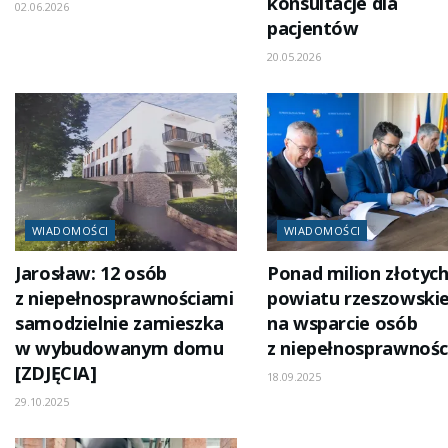
konsultacje dla
02.06.2026
pacjentów
20.05.2026
WIADOMOŚCI
WIADOMOŚCI
Jarosław: 12 osób
Ponad milion złotych
z niepełnosprawnościami
powiatu rzeszowski
samodzielnie zamieszka
na wsparcie osób
w wybudowanym domu
z niepełnosprawnośc
[ZDJĘCIA]
18.09.2025
29.10.2025