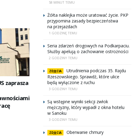
58 MINUT TEMU
Żółta naklejka może uratować życie. PKP
przypomina zasady bezpieczeństwa
na przejazdach
1 GODZINĘ TEMU
Seria zdarzeń drogowych na Podkarpaciu.
Służby apelują o zachowanie ostrożności
2 GODZINY TEMU
Utrudnienia podczas 35. Rajdu
ZDJĘCIA
Rzeszowskiego. Sprawdź, które ulice
S zaprasza
będą wyłączone z ruchu
3 GODZINY TEMU
rawnościami
Są wstępne wyniki sekcji zwłok
racę
mężczyzny, który wypadł z okna hotelu
w Sanoku
3 GODZINY TEMU
Oberwanie chmury
ZDJĘCIA