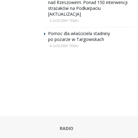
nad Rzeszowem. Ponad 150 interwencji
strażaków na Podkarpaciu
[AKTUALIZACJA]
3 GODZINY TEMU
Pomoc dla właściciela stadniny
po pożarze w Targowiskach
4 GODZINY TEMU
RADIO