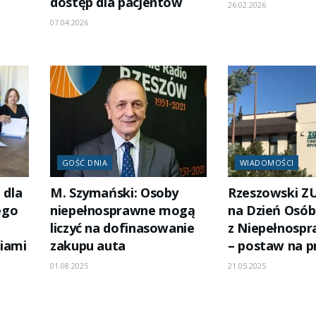
dostęp dla pacjentów
26.02.2026
07.04.2026
GOŚĆ DNIA
WIADOMOŚCI
 dla
M. Szymański: Osoby
Rzeszowski ZU
ego
niepełnosprawne mogą
na Dzień Osób
liczyć na dofinasowanie
z Niepełnosp
iami
zakupu auta
– postaw na p
01.08.2025
21.05.2025