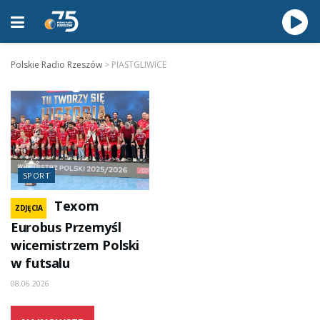
Polskie Radio Rzeszów
>
PIASTGLIWICE
SPORT
Texom
ZDJĘCIA
Eurobus Przemyśl
wicemistrzem Polski
w futsalu
08.06.2026