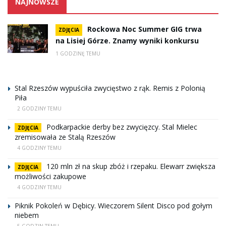
NAJNOWSZE
Rockowa Noc Summer GIG trwa
ZDJĘCIA
na Lisiej Górze. Znamy wyniki konkursu
1 GODZINĘ TEMU
Stal Rzeszów wypuściła zwycięstwo z rąk. Remis z Polonią
Piła
2 GODZINY TEMU
Podkarpackie derby bez zwycięzcy. Stal Mielec
ZDJĘCIA
zremisowała ze Stalą Rzeszów
4 GODZINY TEMU
120 mln zł na skup zbóż i rzepaku. Elewarr zwiększa
ZDJĘCIA
możliwości zakupowe
4 GODZINY TEMU
Piknik Pokoleń w Dębicy. Wieczorem Silent Disco pod gołym
niebem
5 GODZIN TEMU