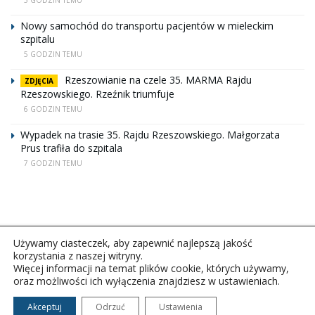
Nowy samochód do transportu pacjentów w mieleckim
szpitalu
5 GODZIN TEMU
Rzeszowianie na czele 35. MARMA Rajdu
ZDJĘCIA
Rzeszowskiego. Rzeźnik triumfuje
6 GODZIN TEMU
Wypadek na trasie 35. Rajdu Rzeszowskiego. Małgorzata
Prus trafiła do szpitala
7 GODZIN TEMU
Używamy ciasteczek, aby zapewnić najlepszą jakość
korzystania z naszej witryny.
Więcej informacji na temat plików cookie, których używamy,
oraz możliwości ich wyłączenia znajdziesz w ustawieniach.
Copyright © 2026Polskie Radio Rzeszów S.A. w likwidacj.
Wszelkie prawa zastrzeżone.
Akceptuj
Odrzuć
Ustawienia