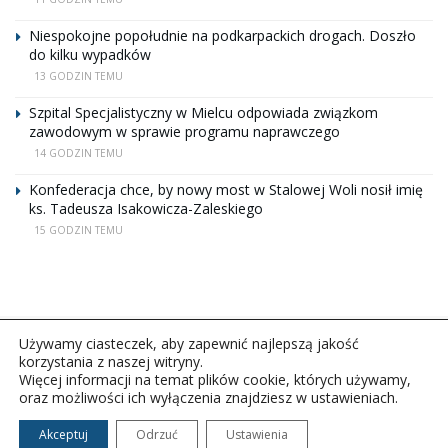
Niespokojne popołudnie na podkarpackich drogach. Doszło
do kilku wypadków
13 GODZIN TEMU
Szpital Specjalistyczny w Mielcu odpowiada związkom
zawodowym w sprawie programu naprawczego
14 GODZIN TEMU
Konfederacja chce, by nowy most w Stalowej Woli nosił imię
ks. Tadeusza Isakowicza-Zaleskiego
15 GODZIN TEMU
Używamy ciasteczek, aby zapewnić najlepszą jakość
korzystania z naszej witryny.
Więcej informacji na temat plików cookie, których używamy,
oraz możliwości ich wyłączenia znajdziesz w ustawieniach.
Copyright © 2026Polskie Radio Rzeszów S.A. w likwidacj.
Wszelkie prawa zastrzeżone.
Akceptuj
Odrzuć
Ustawienia