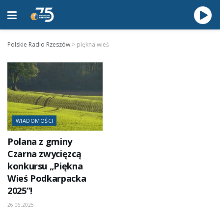
Polskie Radio Rzeszów
>
piękna wieś
WIADOMOŚCI
Polana z gminy
Czarna zwycięzcą
konkursu „Piękna
Wieś Podkarpacka
2025”!
26.06.2025