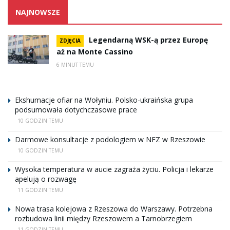
NAJNOWSZE
Legendarną WSK-ą przez Europę
ZDJĘCIA
aż na Monte Cassino
6 MINUT TEMU
Ekshumacje ofiar na Wołyniu. Polsko-ukraińska grupa
podsumowała dotychczasowe prace
10 GODZIN TEMU
Darmowe konsultacje z podologiem w NFZ w Rzeszowie
10 GODZIN TEMU
Wysoka temperatura w aucie zagraża życiu. Policja i lekarze
apelują o rozwagę
11 GODZIN TEMU
Nowa trasa kolejowa z Rzeszowa do Warszawy. Potrzebna
rozbudowa linii między Rzeszowem a Tarnobrzegiem
11 GODZIN TEMU