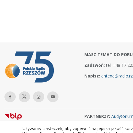
MASZ TEMAT DO PORU
Zadzwoń:
tel. +48 17 22
Napisz:
antena@radio.rz
PARTNERZY:
Audytoriu
Używamy ciasteczek, aby zapewnić najlepszą jakość korzy
Copyright © 2026Polskie Radio Rzeszów S.A. w likwidacj. Wszelkie