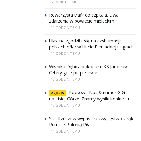
59 MINUT TEMU
Rowerzysta trafił do szpitala. Dwa
zdarzenia w powiecie mieleckim
11 GODZIN TEMU
Ukraina zgodziła się na ekshumacje
polskich ofiar w Hucie Pieniackiej i Ugłach
11 GODZIN TEMU
Wisłoka Dębica pokonała JKS Jarosław.
Cztery gole po przerwie
12 GODZIN TEMU
Rockowa Noc Summer GIG
ZDJĘCIA
na Lisiej Górze. Znamy wyniki konkursu
13 GODZIN TEMU
Stal Rzeszów wypuściła zwycięstwo z rąk.
Remis z Polonią Piła
14 GODZIN TEMU