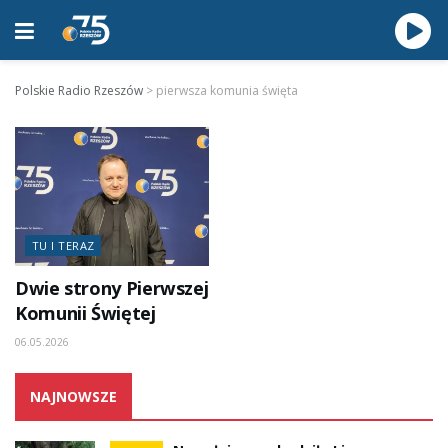
Polskie Radio Rzeszów
>
pierwsza komunia święta
TU I TERAZ
Dwie strony Pierwszej
Komunii Świętej
06.05.2026
NAJNOWSZE