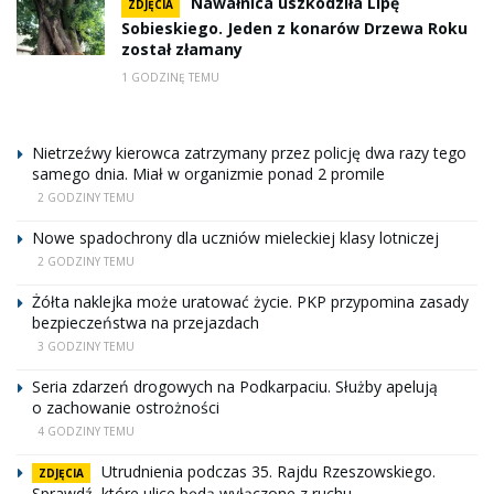
Nawałnica uszkodziła Lipę
ZDJĘCIA
Sobieskiego. Jeden z konarów Drzewa Roku
został złamany
1 GODZINĘ TEMU
Nietrzeźwy kierowca zatrzymany przez policję dwa razy tego
samego dnia. Miał w organizmie ponad 2 promile
2 GODZINY TEMU
Nowe spadochrony dla uczniów mieleckiej klasy lotniczej
2 GODZINY TEMU
Żółta naklejka może uratować życie. PKP przypomina zasady
bezpieczeństwa na przejazdach
3 GODZINY TEMU
Seria zdarzeń drogowych na Podkarpaciu. Służby apelują
o zachowanie ostrożności
4 GODZINY TEMU
Utrudnienia podczas 35. Rajdu Rzeszowskiego.
ZDJĘCIA
Sprawdź, które ulice będą wyłączone z ruchu