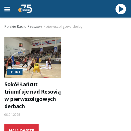
Polskie Radio Rzeszów
>
pierwszoligowe derby
SPORT
Sokół Łańcut
triumfuje nad Resovią
w pierwszoligowych
derbach
06.04.2025
NAJNOWSZE