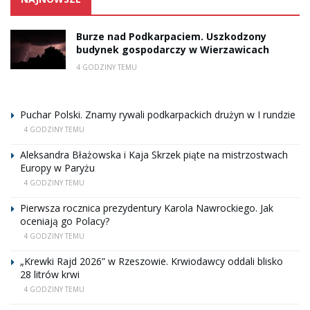
Burze nad Podkarpaciem. Uszkodzony
budynek gospodarczy w Wierzawicach
4 GODZINY TEMU
Puchar Polski. Znamy rywali podkarpackich drużyn w I rundzie
4 GODZINY TEMU
Aleksandra Błażowska i Kaja Skrzek piąte na mistrzostwach
Europy w Paryżu
4 GODZINY TEMU
Pierwsza rocznica prezydentury Karola Nawrockiego. Jak
oceniają go Polacy?
4 GODZINY TEMU
„Krewki Rajd 2026” w Rzeszowie. Krwiodawcy oddali blisko
28 litrów krwi
4 GODZINY TEMU