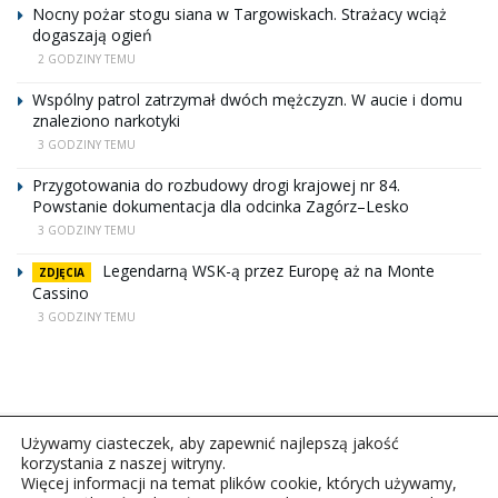
Nocny pożar stogu siana w Targowiskach. Strażacy wciąż
dogaszają ogień
2 GODZINY TEMU
Wspólny patrol zatrzymał dwóch mężczyzn. W aucie i domu
znaleziono narkotyki
3 GODZINY TEMU
Przygotowania do rozbudowy drogi krajowej nr 84.
Powstanie dokumentacja dla odcinka Zagórz–Lesko
3 GODZINY TEMU
Legendarną WSK-ą przez Europę aż na Monte
ZDJĘCIA
Cassino
3 GODZINY TEMU
Używamy ciasteczek, aby zapewnić najlepszą jakość
korzystania z naszej witryny.
Więcej informacji na temat plików cookie, których używamy,