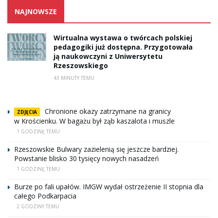
NAJNOWSZE
Wirtualna wystawa o twórcach polskiej
pedagogiki już dostępna. Przygotowała
ją naukowczyni z Uniwersytetu
Rzeszowskiego
43 MINUTY TEMU
Chronione okazy zatrzymane na granicy
ZDJĘCIA
w Krościenku. W bagażu był ząb kaszalota i muszle
1 GODZINĘ TEMU
Rzeszowskie Bulwary zazielenią się jeszcze bardziej.
Powstanie blisko 30 tysięcy nowych nasadzeń
1 GODZINĘ TEMU
Burze po fali upałów. IMGW wydał ostrzeżenie II stopnia dla
całego Podkarpacia
2 GODZINY TEMU