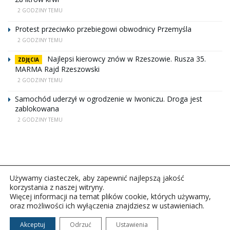
2 GODZINY TEMU
Protest przeciwko przebiegowi obwodnicy Przemyśla
2 GODZINY TEMU
Najlepsi kierowcy znów w Rzeszowie. Rusza 35.
ZDJĘCIA
MARMA Rajd Rzeszowski
2 GODZINY TEMU
Samochód uderzył w ogrodzenie w Iwoniczu. Droga jest
zablokowana
2 GODZINY TEMU
Używamy ciasteczek, aby zapewnić najlepszą jakość
korzystania z naszej witryny.
Więcej informacji na temat plików cookie, których używamy,
oraz możliwości ich wyłączenia znajdziesz w ustawieniach.
Copyright © 2026Polskie Radio Rzeszów S.A. w likwidacj.
Wszelkie prawa zastrzeżone.
Akceptuj
Odrzuć
Ustawienia