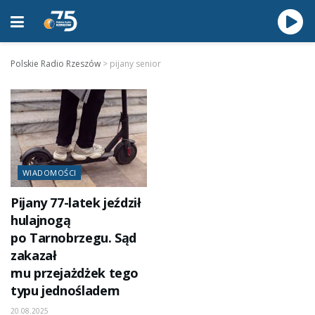
Polskie Radio Rzeszów
>
pijany senior
WIADOMOŚCI
Pijany 77-latek jeździł
hulajnogą
po Tarnobrzegu. Sąd
zakazał
mu przejażdżek tego
typu jednośladem
20.08.2025