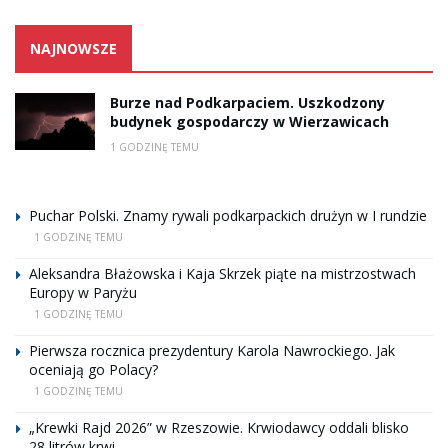
NAJNOWSZE
Burze nad Podkarpaciem. Uszkodzony
budynek gospodarczy w Wierzawicach
1 GODZINĘ TEMU
Puchar Polski. Znamy rywali podkarpackich drużyn w I rundzie
1 GODZINĘ TEMU
Aleksandra Błażowska i Kaja Skrzek piąte na mistrzostwach
Europy w Paryżu
1 GODZINĘ TEMU
Pierwsza rocznica prezydentury Karola Nawrockiego. Jak
oceniają go Polacy?
1 GODZINĘ TEMU
„Krewki Rajd 2026” w Rzeszowie. Krwiodawcy oddali blisko
28 litrów krwi