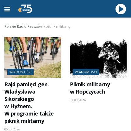
Polskie Radio Rzeszów
>
piknik militarny
WIADOMOŚCI
WIADOMOŚCI
Rajd pamięci gen.
Piknik militarny
Władysława
w Ropczycach
Sikorskiego
01.09.2024
w Hyżnem.
W programie także
piknik militarny
05.07.2026