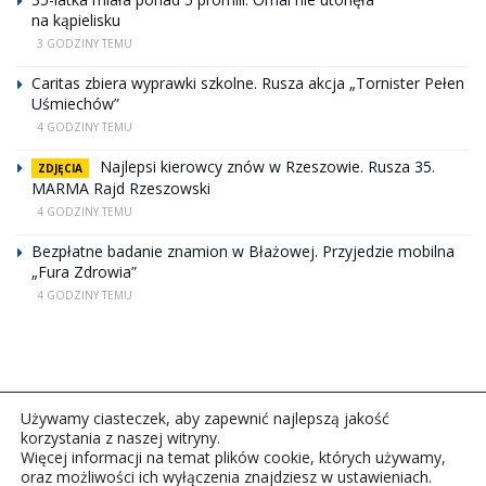
na kąpielisku
3 GODZINY TEMU
Caritas zbiera wyprawki szkolne. Rusza akcja „Tornister Pełen
Uśmiechów”
4 GODZINY TEMU
Najlepsi kierowcy znów w Rzeszowie. Rusza 35.
ZDJĘCIA
MARMA Rajd Rzeszowski
4 GODZINY TEMU
Bezpłatne badanie znamion w Błażowej. Przyjedzie mobilna
„Fura Zdrowia”
4 GODZINY TEMU
Używamy ciasteczek, aby zapewnić najlepszą jakość
korzystania z naszej witryny.
Więcej informacji na temat plików cookie, których używamy,
oraz możliwości ich wyłączenia znajdziesz w ustawieniach.