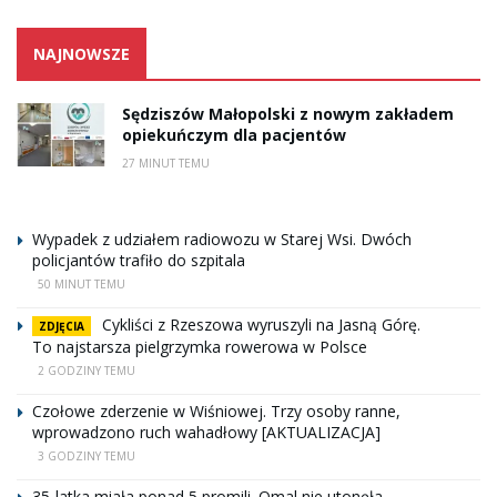
NAJNOWSZE
Sędziszów Małopolski z nowym zakładem
opiekuńczym dla pacjentów
27 MINUT TEMU
Wypadek z udziałem radiowozu w Starej Wsi. Dwóch
policjantów trafiło do szpitala
50 MINUT TEMU
Cykliści z Rzeszowa wyruszyli na Jasną Górę.
ZDJĘCIA
To najstarsza pielgrzymka rowerowa w Polsce
2 GODZINY TEMU
Czołowe zderzenie w Wiśniowej. Trzy osoby ranne,
wprowadzono ruch wahadłowy [AKTUALIZACJA]
3 GODZINY TEMU
35-latka miała ponad 5 promili. Omal nie utonęła