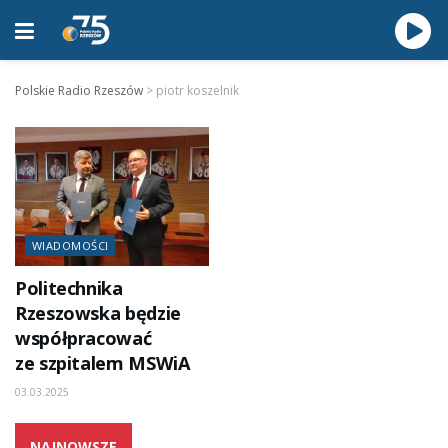
Polskie Radio Rzeszów
>
piotr koszelnik
WIADOMOŚCI
Politechnika
Rzeszowska będzie
współpracować
ze szpitalem MSWiA
03.03.2025
NAJNOWSZE