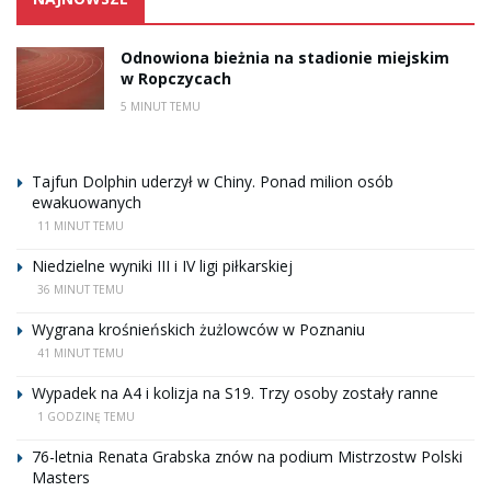
Odnowiona bieżnia na stadionie miejskim
w Ropczycach
5 MINUT TEMU
Tajfun Dolphin uderzył w Chiny. Ponad milion osób
ewakuowanych
11 MINUT TEMU
Niedzielne wyniki III i IV ligi piłkarskiej
36 MINUT TEMU
Wygrana krośnieńskich żużlowców w Poznaniu
41 MINUT TEMU
Wypadek na A4 i kolizja na S19. Trzy osoby zostały ranne
1 GODZINĘ TEMU
76-letnia Renata Grabska znów na podium Mistrzostw Polski
Masters