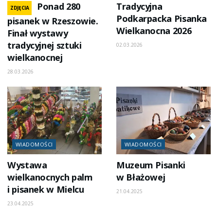
Ponad 280
Tradycyjna
ZDJĘCIA
Podkarpacka Pisanka
pisanek w Rzeszowie.
Wielkanocna 2026
Finał wystawy
tradycyjnej sztuki
02.03.2026
wielkanocnej
28.03.2026
WIADOMOŚCI
WIADOMOŚCI
Wystawa
Muzeum Pisanki
wielkanocnych palm
w Błażowej
i pisanek w Mielcu
21.04.2025
23.04.2025