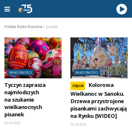
Polskie Radio Rzeszów
>
pisanki
WIADOMOŚCI
WIADOMOŚCI
Tyczyn zaprasza
Kolorowa
ZDJĘCIA
najmłodszych
Wielkanoc w Sanoku.
na szukanie
Drzewa przystrojone
wielkanocnych
pisankami zachwycają
pisanek
na Rynku [WIDEO]
06.04.2026
05.04.2026