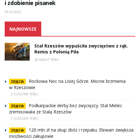
i zdobienie pisanek
09.04.2025
NAJNOWSZE
Stal Rzeszów wypuściła zwycięstwo z rąk.
Remis z Polonią Piła
28 MINUT TEMU
Rockowa Noc na Lisiej Górze. Mocne brzmienia
ZDJĘCIA
w Rzeszowie
2 GODZINY TEMU
Podkarpackie derby bez zwycięzcy. Stal Mielec
ZDJĘCIA
zremisowała ze Stalą Rzeszów
2 GODZINY TEMU
120 mln zł na skup zbóż i rzepaku. Elewarr zwiększa
ZDJĘCIA
możliwości zakupowe