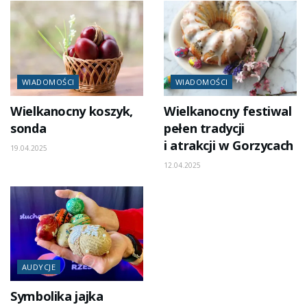
WIADOMOŚCI
WIADOMOŚCI
Wielkanocny koszyk,
Wielkanocny festiwal
sonda
pełen tradycji
i atrakcji w Gorzycach
19.04.2025
12.04.2025
AUDYCJE
Symbolika jajka