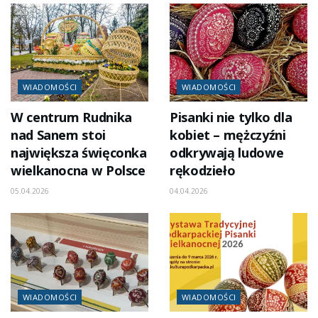
WIADOMOŚCI
WIADOMOŚCI
W centrum Rudnika
Pisanki nie tylko dla
nad Sanem stoi
kobiet – mężczyźni
największa święconka
odkrywają ludowe
wielkanocna w Polsce
rękodzieło
05.04.2026
04.04.2026
WIADOMOŚCI
WIADOMOŚCI