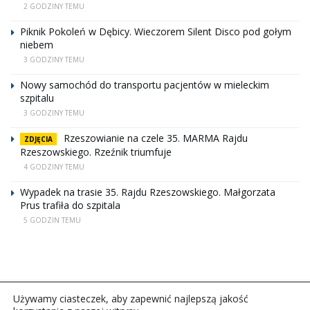
2 GODZINY TEMU
Piknik Pokoleń w Dębicy. Wieczorem Silent Disco pod gołym
niebem
3 GODZINY TEMU
Nowy samochód do transportu pacjentów w mieleckim
szpitalu
3 GODZINY TEMU
Rzeszowianie na czele 35. MARMA Rajdu
ZDJĘCIA
Rzeszowskiego. Rzeźnik triumfuje
4 GODZINY TEMU
Wypadek na trasie 35. Rajdu Rzeszowskiego. Małgorzata
Prus trafiła do szpitala
5 GODZIN TEMU
Używamy ciasteczek, aby zapewnić najlepszą jakość