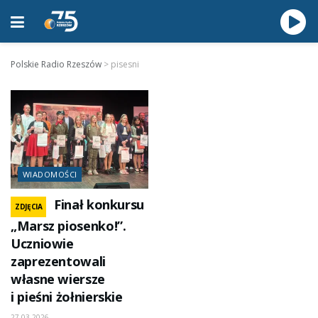
Polskie Radio Rzeszów
>
pisesni
WIADOMOŚCI
Finał konkursu
ZDJĘCIA
„Marsz piosenko!”.
Uczniowie
zaprezentowali
własne wiersze
i pieśni żołnierskie
27.03.2026