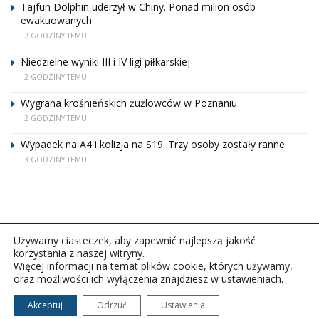
Tajfun Dolphin uderzył w Chiny. Ponad milion osób
ewakuowanych
2 GODZINY TEMU
Niedzielne wyniki III i IV ligi piłkarskiej
2 GODZINY TEMU
Wygrana krośnieńskich żużlowców w Poznaniu
2 GODZINY TEMU
Wypadek na A4 i kolizja na S19. Trzy osoby zostały ranne
3 GODZINY TEMU
Używamy ciasteczek, aby zapewnić najlepszą jakość
korzystania z naszej witryny.
Więcej informacji na temat plików cookie, których używamy,
oraz możliwości ich wyłączenia znajdziesz w ustawieniach.
Copyright © 2026Polskie Radio Rzeszów S.A. w likwidacj.
Wszelkie prawa zastrzeżone.
Akceptuj
Odrzuć
Ustawienia