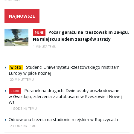
NAJNOWSZE
Pożar garażu na rzeszowskim Załężu.
PILNE
Na miejscu siedem zastępów straży
1 MINUTA TEMU
Studenci Uniwersytetu Rzeszowskiego mistrzami
WIDEO
Europy w piłce nożnej
20 MINUT TEMU
Poranek na drogach. Dwie osoby poszkodowane
PILNE
w Gwizdaju, zderzenia z autobusami w Rzeszowie i Nowej
Wsi
1 GODZINĘ TEMU
Odnowiona bieżnia na stadionie miejskim w Ropczycach
2 GODZINY TEMU