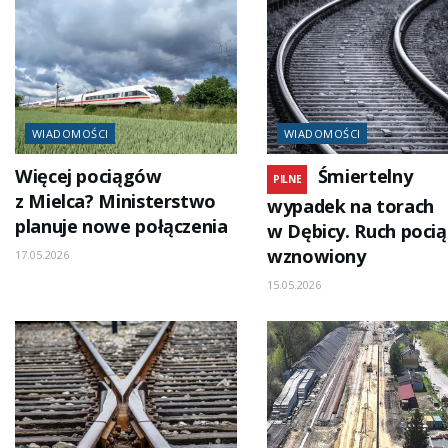
WIADOMOŚCI
WIADOMOŚCI
Więcej pociągów
Śmiertelny
PILNE
z Mielca? Ministerstwo
wypadek na torach
planuje nowe połączenia
w Dębicy. Ruch poci
wznowiony
17.05.2026
15.05.2026