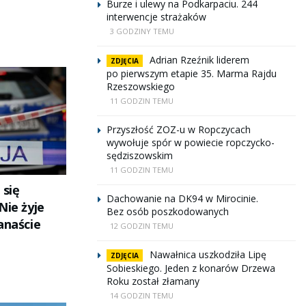
Burze i ulewy na Podkarpaciu. 244
interwencje strażaków
3 GODZINY TEMU
Adrian Rzeźnik liderem
ZDJĘCIA
po pierwszym etapie 35. Marma Rajdu
Rzeszowskiego
11 GODZIN TEMU
Przyszłość ZOZ-u w Ropczycach
wywołuje spór w powiecie ropczycko-
sędziszowskim
11 GODZIN TEMU
 się
Dachowanie na DK94 w Mirocinie.
Nie żyje
Bez osób poszkodowanych
anaście
12 GODZIN TEMU
Nawałnica uszkodziła Lipę
ZDJĘCIA
Sobieskiego. Jeden z konarów Drzewa
Roku został złamany
14 GODZIN TEMU