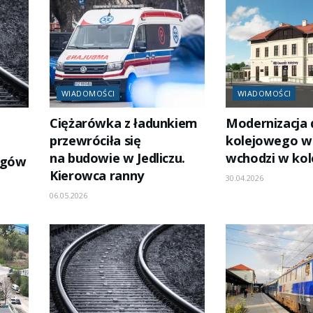
WIADOMOŚCI
WIADOMOŚCI
Ciężarówka z ładunkiem
Modernizacja
przewróciła się
kolejowego w
na budowie w Jedliczu.
wchodzi w kol
ągów
Kierowca ranny
30.04.2026
06.05.2026