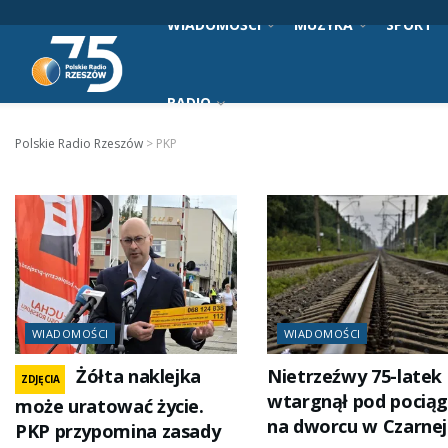
WIADOMOŚCI
MUZYKA
SPORT
RADIO
Polskie Radio Rzeszów
>
PKP
WIADOMOŚCI
WIADOMOŚCI
Żółta naklejka
Nietrzeźwy 75-latek
ZDJĘCIA
wtargnął pod pocią
może uratować życie.
na dworcu w Czarnej
PKP przypomina zasady