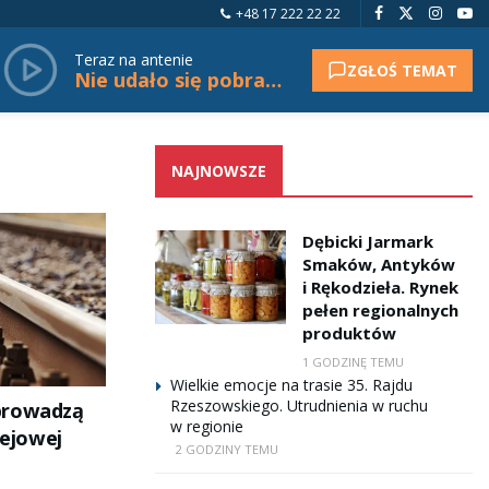
+48 17 222 22 22
Teraz na antenie
ZGŁOŚ TEMAT
Nie udało się pobrać tytułu.
NAJNOWSZE
Dębicki Jarmark
Smaków, Antyków
i Rękodzieła. Rynek
pełen regionalnych
produktów
1 GODZINĘ TEMU
Wielkie emocje na trasie 35. Rajdu
Rzeszowskiego. Utrudnienia w ruchu
prowadzą
w regionie
lejowej
2 GODZINY TEMU