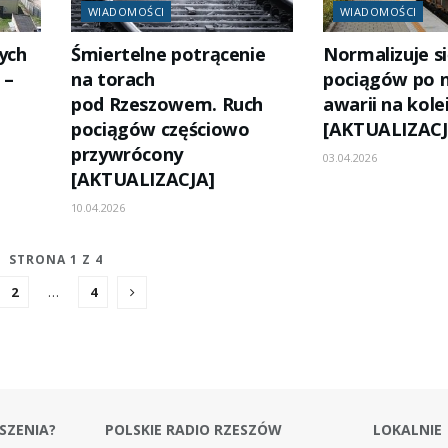
WIADOMOŚCI
WIADOMOŚCI
ych
Śmiertelne potrącenie
Normalizuje si
 –
na torach
pociągów po 
pod Rzeszowem. Ruch
awarii na kole
pociągów częściowo
[AKTUALIZACJ
przywrócony
03.04.2026
[AKTUALIZACJA]
10.04.2026
STRONA 1 Z 4
2
…
4
SZENIA?
POLSKIE RADIO RZESZÓW
LOKALNIE