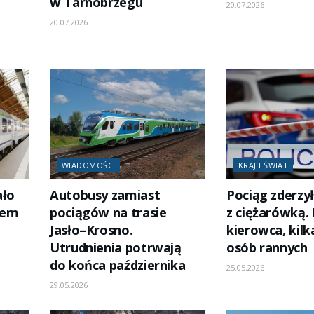
w Tarnobrzegu
20.07.2026
20.07.2026
WIADOMOŚCI
KRAJ I ŚWIAT
ało
Autobusy zamiast
Pociąg zderzył
dem
pociągów na trasie
z ciężarówką. 
Jasło–Krosno.
kierowca, kilk
Utrudnienia potrwają
osób rannych
do końca października
25.05.2026
29.05.2026