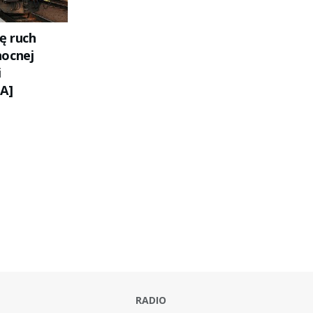
ę ruch
nocnej
i
A]
RADIO