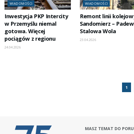
WIADOMOŚCI
WIADOMOŚCI
Inwestycja PKP Intercity
Remont linii kolejow
w Przemyślu niemal
Sandomierz – Padew
gotowa. Więcej
Stalowa Wola
pociągów z regionu
23.04.2026
24.04.2026
1
MASZ TEMAT DO PORU