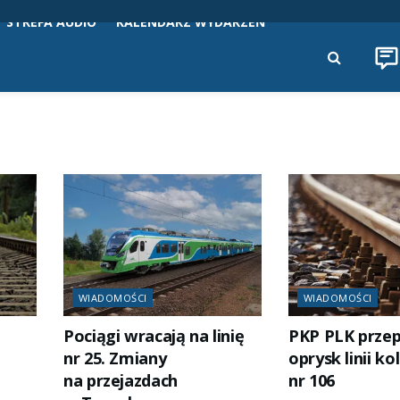
STREFA AUDIO
KALENDARZ WYDARZEŃ
WIADOMOŚCI
WIADOMOŚCI
Pociągi wracają na linię
PKP PLK prze
g
nr 25. Zmiany
oprysk linii ko
na przejazdach
nr 106