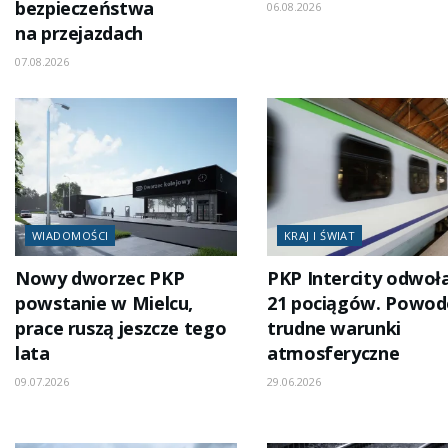
bezpieczeństwa
06.08.2026
na przejazdach
07.08.2026
WIADOMOŚCI
KRAJ I ŚWIAT
Nowy dworzec PKP
PKP Intercity odwoł
powstanie w Mielcu,
21 pociągów. Powo
prace ruszą jeszcze tego
trudne warunki
lata
atmosferyczne
09.07.2026
29.06.2026