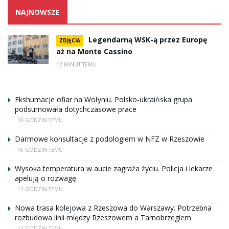
NAJNOWSZE
Legendarną WSK-ą przez Europę
ZDJĘCIA
aż na Monte Cassino
12 MINUT TEMU
Ekshumacje ofiar na Wołyniu. Polsko-ukraińska grupa
podsumowała dotychczasowe prace
10 GODZIN TEMU
Darmowe konsultacje z podologiem w NFZ w Rzeszowie
10 GODZIN TEMU
Wysoka temperatura w aucie zagraża życiu. Policja i lekarze
apelują o rozwagę
11 GODZIN TEMU
Nowa trasa kolejowa z Rzeszowa do Warszawy. Potrzebna
rozbudowa linii między Rzeszowem a Tarnobrzegiem
11 GODZIN TEMU