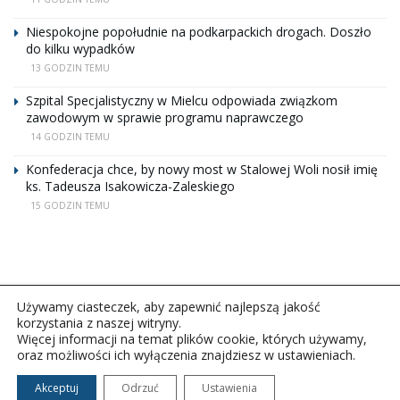
Niespokojne popołudnie na podkarpackich drogach. Doszło
do kilku wypadków
13 GODZIN TEMU
Szpital Specjalistyczny w Mielcu odpowiada związkom
zawodowym w sprawie programu naprawczego
14 GODZIN TEMU
Konfederacja chce, by nowy most w Stalowej Woli nosił imię
ks. Tadeusza Isakowicza-Zaleskiego
15 GODZIN TEMU
Używamy ciasteczek, aby zapewnić najlepszą jakość
korzystania z naszej witryny.
Więcej informacji na temat plików cookie, których używamy,
oraz możliwości ich wyłączenia znajdziesz w ustawieniach.
Copyright © 2026Polskie Radio Rzeszów S.A. w likwidacj.
Wszelkie prawa zastrzeżone.
Akceptuj
Odrzuć
Ustawienia