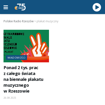
Polskie Radio Rzeszów
>
plakat muzyczny
WIADOMOŚCI
Ponad 2 tys. prac
z całego świata
na biennale plakatu
muzycznego
w Rzeszowie
26.08.2025