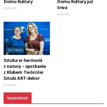
Domu Kultury
Domu Kultury już
trwa
09.09.2025
02.09.2025
TU I TERAZ
Sztuka w harmonii
z naturą – spotkanie
z Klubem Twórców
Sztuki ART-dekor
05.06.2025
NAJNOWSZE