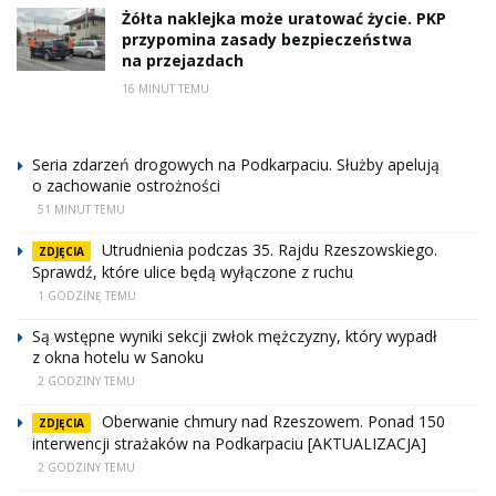
Żółta naklejka może uratować życie. PKP
przypomina zasady bezpieczeństwa
na przejazdach
16 MINUT TEMU
Seria zdarzeń drogowych na Podkarpaciu. Służby apelują
o zachowanie ostrożności
51 MINUT TEMU
Utrudnienia podczas 35. Rajdu Rzeszowskiego.
ZDJĘCIA
Sprawdź, które ulice będą wyłączone z ruchu
1 GODZINĘ TEMU
Są wstępne wyniki sekcji zwłok mężczyzny, który wypadł
z okna hotelu w Sanoku
2 GODZINY TEMU
Oberwanie chmury nad Rzeszowem. Ponad 150
ZDJĘCIA
interwencji strażaków na Podkarpaciu [AKTUALIZACJA]
2 GODZINY TEMU