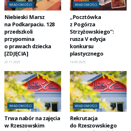
WIADOMOŚCI
WIADOMOŚCI
Niebieski Marsz
„Pocztówka
na Podkarpaciu. 128
z Pogórza
przedszkoli
Strzyżowskiego”:
przypomina
rusza V edycja
o prawach dziecka
konkursu
[ZDJĘCIA]
plastycznego
20.11.2025
14.09.2025
WIADOMOŚCI
WIADOMOŚCI
Trwa nabór na zajęcia
Rekrutacja
w Rzeszowskim
do Rzeszowskiego