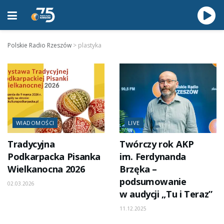
Polskie Radio Rzeszów
>
plastyka
WIADOMOŚCI
LIVE
Tradycyjna
Twórczy rok AKP
Podkarpacka Pisanka
im. Ferdynanda
Wielkanocna 2026
Brzęka –
podsumowanie
02.03.2026
w audycji „Tu i Teraz”
11.12.2025