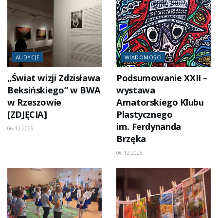
AUDYCJE
WIADOMOŚCI
„Świat wizji Zdzisława
Podsumowanie XXII –
Beksińskiego” w BWA
wystawa
w Rzeszowie
Amatorskiego Klubu
[ZDJĘCIA]
Plastycznego
im. Ferdynanda
06.12.2025
Brzęka
06.12.2025