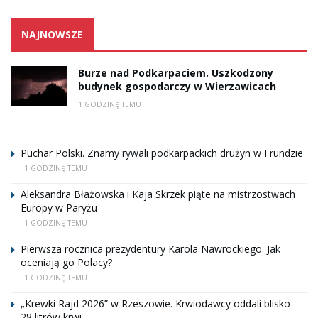
NAJNOWSZE
Burze nad Podkarpaciem. Uszkodzony
budynek gospodarczy w Wierzawicach
1 GODZINĘ TEMU
Puchar Polski. Znamy rywali podkarpackich drużyn w I rundzie
1 GODZINĘ TEMU
Aleksandra Błażowska i Kaja Skrzek piąte na mistrzostwach
Europy w Paryżu
1 GODZINĘ TEMU
Pierwsza rocznica prezydentury Karola Nawrockiego. Jak
oceniają go Polacy?
1 GODZINĘ TEMU
„Krewki Rajd 2026” w Rzeszowie. Krwiodawcy oddali blisko
28 litrów krwi