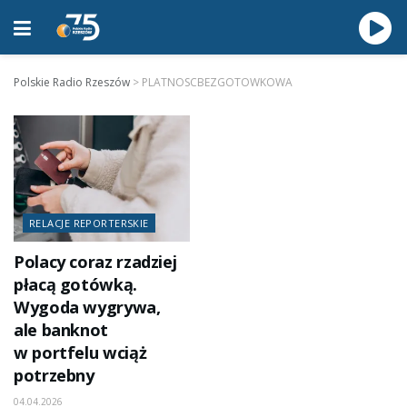
Polskie Radio Rzeszów
>
PLATNOSCBEZGOTOWKOWA
RELACJE REPORTERSKIE
Polacy coraz rzadziej
płacą gotówką.
Wygoda wygrywa,
ale banknot
w portfelu wciąż
potrzebny
04.04.2026