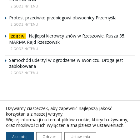
2 GODZINY TEMU
Protest przeciwko przebiegowi obwodnicy Przemyśla
2 GODZINY TEMU
Najlepsi kierowcy znów w Rzeszowie. Rusza 35.
ZDJĘCIA
MARMA Rajd Rzeszowski
2 GODZINY TEMU
Samochód uderzył w ogrodzenie w Iwoniczu. Droga jest
zablokowana
2 GODZINY TEMU
Używamy ciasteczek, aby zapewnić najlepszą jakość
korzystania z naszej witryny.
Więcej informacji na temat plików cookie, których używamy,
oraz możliwości ich wyłączenia znajdziesz w ustawieniach.
Copyright © 2026Polskie Radio Rzeszów S.A. w likwidacj.
Wszelkie prawa zastrzeżone.
Akceptuj
Odrzuć
Ustawienia