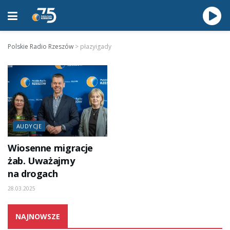
Polskie Radio Rzeszów
>
płazyigady
AUDYCJE
Wiosenne migracje
żab. Uważajmy
na drogach
28.03.2025
NAJNOWSZE