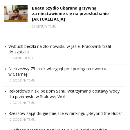
Beata Szydło ukarana grzywną
za niestawienie się na przesłuchanie
[AKTUALIZACJA]
33 MINUTY TEMU
Wybuch beczki na złomowisku w Jaśle. Pracownik trafił
do szpitala
59 MINUT TEMU
Nietrzeźwy 75-latek wtargnął pod pociąg na dworcu
w Czarnej
2 GODZINY TEMU
Rekordowo niski poziom Sanu. Wstrzymano dostawy wody
dla przemysłu w Stalowej Woli
2 GODZINY TEMU
Rzeszów zajął drugie miejsce w rankingu „Beyond the Hubs”
2 GODZINY TEMU