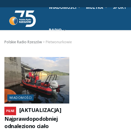
WIADOMOŚCI
MUZYKA
SPORT
RADIO
Polskie Radio Rzeszów
>
Płetwonurkowie
WIADOMOŚCI
[AKTUALIZACJA]
PILNE
Najprawdopodobniej
odnaleziono ciało