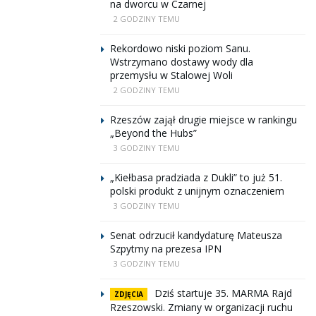
na dworcu w Czarnej
2 GODZINY TEMU
Rekordowo niski poziom Sanu.
Wstrzymano dostawy wody dla
przemysłu w Stalowej Woli
2 GODZINY TEMU
Rzeszów zajął drugie miejsce w rankingu
„Beyond the Hubs”
3 GODZINY TEMU
„Kiełbasa pradziada z Dukli” to już 51.
polski produkt z unijnym oznaczeniem
3 GODZINY TEMU
Senat odrzucił kandydaturę Mateusza
Szpytmy na prezesa IPN
3 GODZINY TEMU
Dziś startuje 35. MARMA Rajd
ZDJĘCIA
Rzeszowski. Zmiany w organizacji ruchu