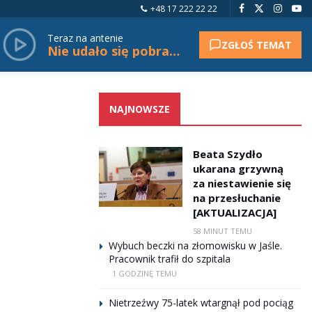
+48 17 222 22 22
Teraz na antenie
ZGŁOŚ TEMAT
Nie udało się pobrać tytułu.
NAJNOWSZE
Beata Szydło
ukarana grzywną
za niestawienie się
na przesłuchanie
[AKTUALIZACJA]
58 MINUT TEMU
Wybuch beczki na złomowisku w Jaśle.
Pracownik trafił do szpitala
1 GODZINĘ TEMU
Nietrzeźwy 75-latek wtargnął pod pociąg