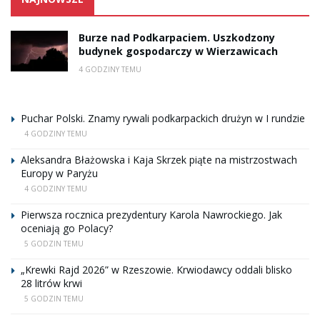
Burze nad Podkarpaciem. Uszkodzony
budynek gospodarczy w Wierzawicach
4 GODZINY TEMU
Puchar Polski. Znamy rywali podkarpackich drużyn w I rundzie
4 GODZINY TEMU
Aleksandra Błażowska i Kaja Skrzek piąte na mistrzostwach
Europy w Paryżu
4 GODZINY TEMU
Pierwsza rocznica prezydentury Karola Nawrockiego. Jak
oceniają go Polacy?
5 GODZIN TEMU
„Krewki Rajd 2026” w Rzeszowie. Krwiodawcy oddali blisko
28 litrów krwi
5 GODZIN TEMU